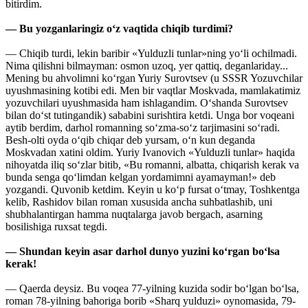
bitirdim.
— Bu yozganlaringiz o‘z vaqtida chiqib turdimi?
— Chiqib turdi, lekin baribir «Yulduzli tunlar»ning yo‘li ochilmadi.
Nima qilishni bilmayman: osmon uzoq, yer qattiq, deganlariday...
Mening bu ahvolimni ko‘rgan Yuriy Surovtsev (u SSSR Yozuvchilar
uyushmasining kotibi edi. Men bir vaqtlar Moskvada, mamlakatimiz
yozuvchilari uyushmasida ham ishlagandim. O‘shanda Surovtsev
bilan do‘st tutingandik) sababini surishtira ketdi. Unga bor voqeani
aytib berdim, darhol romanning so‘zma-so‘z tarjimasini so‘radi.
Besh-olti oyda o‘qib chiqar deb yursam, o‘n kun deganda
Moskvadan xatini oldim. Yuriy Ivanovich «Yulduzli tunlar» haqida
nihoyatda iliq so‘zlar bitib, «Bu romanni, albatta, chiqarish kerak va
bunda senga qo‘limdan kelgan yordamimni ayamayman!» deb
yozgandi. Quvonib ketdim. Keyin u ko‘p fursat o‘tmay, Toshkentga
kelib, Rashidov bilan roman xususida ancha suhbatlashib, uni
shubhalantirgan hamma nuqtalarga javob bergach, asarning
bosilishiga ruxsat tegdi.
— Shundan keyin asar darhol dunyo yuzini ko‘rgan bo‘lsa
kerak!
— Qaerda deysiz. Bu voqea 77-yilning kuzida sodir bo‘lgan bo‘lsa,
roman 78-yilning bahoriga borib «Sharq yulduzi» oynomasida, 79-