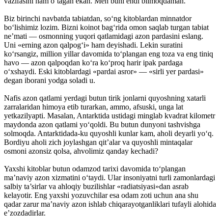
vazifasini ham o‘tagan ekan. Men buni endi bilmoqdaman.
Biz birinchi navbatda tabiatdan, so‘ng kitoblardan minnatdor
bo‘lishimiz lozim. Bizni koinot bag‘rida omon saqlab turgan tabiat
ne’mati — osmonning yuqori qatlamidagi azon pardasini eslang.
Uni «erning azon qalpog‘i» ham deyishadi. Lekin suratini
ko‘rsangiz, million yillar davomida to‘plangan eng toza va eng tiniq
havo — azon qalpoqdan ko‘ra ko‘proq harir ipak pardaga
o‘xshaydi. Eski kitoblardagi «pardai asror» — «sirli yer pardasi»
degan iborani yodga soladi u.
Nafis azon qatlami yerdagi butun tirik jonlarni quyoshning xatarli
zarralaridan himoya etib turarkan, ammo, afsuski, unga lat
yetkazilyapti. Masalan, Antarktida ustidagi minglab kvadrat kilometr
maydonda azon qatlami yo‘qoldi. Bu butun dunyoni tashvishga
solmoqda. Antarktidada-ku quyoshli kunlar kam, aholi deyarli yo‘q.
Bordiyu aholi zich joylashgan qit’alar va quyoshli mintaqalar
osmoni azonsiz qolsa, ahvolimiz qanday kechadi?
Yaxshi kitoblar butun odamzod tarixi davomida to‘plangan
ma’naviy azon xizmatini o‘taydi. Ular insoniyatni turli zamonlardagi
salbiy ta’sirlar va ahloqiy buzilishlar «radiatsiyasi»dan asrab
kelayotir. Eng yaxshi yozuvchilar esa odam zoti uchun ana shu
qadar zarur ma’naviy azon ishlab chiqarayotganliklari tufayli alohida
e’zozdadirlar.