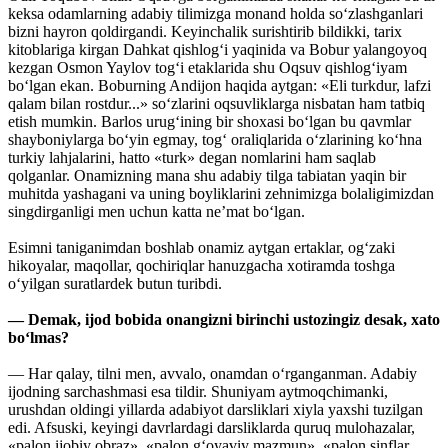
keksa odamlarning adabiy tilimizga monand holda so‘zlashganlari
bizni hayron qoldirgandi. Keyinchalik surishtirib bildikki, tarix
kitoblariga kirgan Dahkat qishlog‘i yaqinida va Bobur yalangoyoq
kezgan Osmon Yaylov tog‘i etaklarida shu Oqsuv qishlog‘iyam
bo‘lgan ekan. Boburning Andijon haqida aytgan: «Eli turkdur, lafzi
qalam bilan rostdur...» so‘zlarini oqsuvliklarga nisbatan ham tatbiq
etish mumkin. Barlos urug‘ining bir shoxasi bo‘lgan bu qavmlar
shayboniylarga bo‘yin egmay, tog‘ oraliqlarida o‘zlarining ko‘hna
turkiy lahjalarini, hatto «turk» degan nomlarini ham saqlab
qolganlar. Onamizning mana shu adabiy tilga tabiatan yaqin bir
muhitda yashagani va uning boyliklarini zehnimizga bolaligimizdan
singdirganligi men uchun katta ne’mat bo‘lgan.
Esimni taniganimdan boshlab onamiz aytgan ertaklar, og‘zaki
hikoyalar, maqollar, qochiriqlar hanuzgacha xotiramda toshga
o‘yilgan suratlardek butun turibdi.
— Demak, ijod bobida onangizni birinchi ustozingiz desak, xato
bo‘lmas?
— Har qalay, tilni men, avvalo, onamdan o‘rganganman. Adabiy
ijodning sarchashmasi esa tildir. Shuniyam aytmoqchimanki,
urushdan oldingi yillarda adabiyot darsliklari xiyla yaxshi tuzilgan
edi. Afsuski, keyingi davrlardagi darsliklarda quruq mulohazalar,
«palon ijobiy obraz», «palon g‘oyaviy mazmun», «palon sinflar