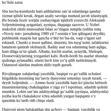
bo‘lishi zarur.
Shu kecha-kunduzda ham adiblarimiz san’at odamlarga qanday
xizmat qilishi kerak, degan azaliy savolga muttasil javob izlashyapti.
Bu borada hozir xorijda yashayotgan iqtidorli yozuvchi Aleksandr
Soljenitsinning aytganlari, ayniqsa, diqqatga sazovor. U Nobel
mukofoti olishi munosabati bilan so‘zlagan nutqida (ushbu nutq
«Noviy mir» jurnalining 1989 yil 7-sonida e’lon qilingan) deydiki,
publitsistik maqola har qancha o‘tkir bo‘lsa-da, vaqt o‘tgani sari
eskiradi. Chunki u inson qalbini, shuurini, his-tuyg‘usini, tafakkurini
batamom qamrab ololmaydi. Badiiy asar esa odamning ham aqliga,
ham diliga ta’sir qiladi. Albatta, kuchli asarlar, aytaylik, Shekspir,
Dostoevskiylarning yozganlari kabi. Borib-borib bu asarlar shunday
qudratga aylanadiki, ularni hech kim yo‘q qilib tashlolmaydi.
Odamzod ulardan mudom shifo topib guradi.
Rivojlangan xalqlardagi yaxshilik, haqiqat va go‘zallik uchalasi
birgalikda insonning ma’naviy dunyosini ustunday suyab turadi, —
deydi Soljenitsin. — Ammo hozir yaxshilik ham ko‘pincha behisob
muammolarning chakalagidan o‘ziga yo‘l topolmay, adashib qolishi
mumkin. Lekin san’atu adabiyotdagi go‘zallik (ayniqsa, adabiyotda)
joziba kuchi chakalakzor ichra adashib yurgan haqiqatni o‘z
qanotida ko‘tarib olib chiqa oladi.
Dunyoni atom halokatidan shu uchovi — haqiqat, yaxshilik va