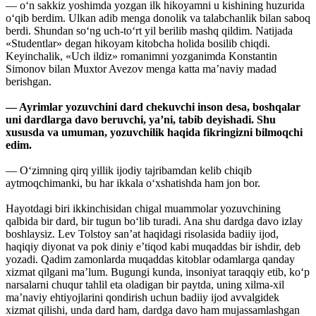
— o‘n sakkiz yoshimda yozgan ilk hikoyamni u kishining huzurida
o‘qib berdim. Ulkan adib menga donolik va talabchanlik bilan saboq
berdi. Shundan so‘ng uch-to‘rt yil berilib mashq qildim. Natijada
«Studentlar» degan hikoyam kitobcha holida bosilib chiqdi.
Keyinchalik, «Uch ildiz» romanimni yozganimda Konstantin
Simonov bilan Muxtor Avezov menga katta ma’naviy madad
berishgan.
— Ayrimlar yozuvchini dard chekuvchi inson desa, boshqalar
uni dardlarga davo beruvchi, ya’ni, tabib deyishadi. Shu
xususda va umuman, yozuvchilik haqida fikringizni bilmoqchi
edim.
— O‘zimning qirq yillik ijodiy tajribamdan kelib chiqib
aytmoqchimanki, bu har ikkala o‘xshatishda ham jon bor.
Hayotdagi biri ikkinchisidan chigal muammolar yozuvchining
qalbida bir dard, bir tugun bo‘lib turadi. Ana shu dardga davo izlay
boshlaysiz. Lev Tolstoy san’at haqidagi risolasida badiiy ijod,
haqiqiy diyonat va pok diniy e’tiqod kabi muqaddas bir ishdir, deb
yozadi. Qadim zamonlarda muqaddas kitoblar odamlarga qanday
xizmat qilgani ma’lum. Bugungi kunda, insoniyat taraqqiy etib, ko‘p
narsalarni chuqur tahlil eta oladigan bir paytda, uning xilma-xil
ma’naviy ehtiyojlarini qondirish uchun badiiy ijod avvalgidek
xizmat qilishi, unda dard ham, dardga davo ham mujassamlashgan