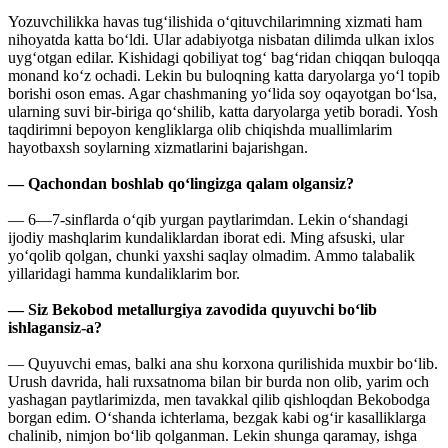
Yozuvchilikka havas tug‘ilishida o‘qituvchilarimning xizmati ham
nihoyatda katta bo‘ldi. Ular adabiyotga nisbatan dilimda ulkan ixlos
uyg‘otgan edilar. Kishidagi qobiliyat tog‘ bag‘ridan chiqqan buloqqa
monand ko‘z ochadi. Lekin bu buloqning katta daryolarga yo‘l topib
borishi oson emas. Agar chashmaning yo‘lida soy oqayotgan bo‘lsa,
ularning suvi bir-biriga qo‘shilib, katta daryolarga yetib boradi. Yosh
taqdirimni bepoyon kengliklarga olib chiqishda muallimlarim
hayotbaxsh soylarning xizmatlarini bajarishgan.
— Qachondan boshlab qo‘lingizga qalam olgansiz?
— 6—7-sinflarda o‘qib yurgan paytlarimdan. Lekin o‘shandagi
ijodiy mashqlarim kundaliklardan iborat edi. Ming afsuski, ular
yo‘qolib qolgan, chunki yaxshi saqlay olmadim. Ammo talabalik
yillaridagi hamma kundaliklarim bor.
— Siz Bekobod metallurgiya zavodida quyuvchi bo‘lib
ishlagansiz-a?
— Quyuvchi emas, balki ana shu korxona qurilishida muxbir bo‘lib.
Urush davrida, hali ruxsatnoma bilan bir burda non olib, yarim och
yashagan paytlarimizda, men tavakkal qilib qishloqdan Bekobodga
borgan edim. O‘shanda ichterlama, bezgak kabi og‘ir kasalliklarga
chalinib, nimjon bo‘lib qolganman. Lekin shunga qaramay, ishga