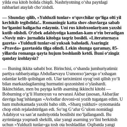
yilda esa kitob holida chiqdi. Nashriyotning o‘sha paytdagi
rahbarlari ataylab cho‘zishdi.
— Shunday qilib, «Yulduzli tunlar» o‘quvchilar qo‘liga olti yil
kechikib tegibdida!.. Romaningiz katta shov-shuvlarga sabab
bo‘lganini haligacha eslaymiz. Uni rus kitobxonlariyam yaxshi
kutib olishdi. O‘zbek adabiyotiga kamdan-kam o‘rin beradigan
«Noviy mir» jurnalida kitobga taqriz bosildi. «Literaturnaya
gazeta» «Yulduzli tunlar»ni yuksak baholadi. Asaringiz
«Pravda» gazetasida tilga olindi. Lekin shunga qaramay, 85-
yillarda romanga qayta hujum boshlanib ketdi. Buni o‘zingiz
qanday izohlaysiz?
— Buning ikkita sababi bor. Birinchisi, o‘shanda jumhuriyatimiz
partiya rahbariyatiga Abdullaevayu Usmonxo‘jaevga o‘xshagan
odamlar kelib qolishgan edi. Ular tariximizni oyog‘osti qilish yo‘li
bilan markazdagilarning hurmatini qozonishni o‘ylashardi.
Ikkinchidan, men bu paytga kelib asarning ikkinchi kitobi —
Boburning o‘g‘li Humoyun va nevarasi Akbar (asosan, Akbar)lar
davriga bag‘ishlangan «Avlodlar dovoni»ni yozib tugatgan edim. U
ham muhokamada yaxshi baho olib, «Sharq yulduzi» oynomasida
chop etish rejalashtirilgan edi. So‘ng G‘afur G‘ulom nomidagi
Adabiyot va san’at nashriyotida bosilishi mo‘ljallangandi. Bu
ayrimlarga yoqmadi shekilli, ular yangi asarning yo‘lini berkitish
uchun «Yulduzli tunlar»ga tosh ota boshladilar. Oqibatda yangi