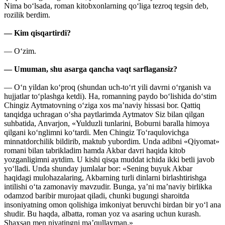
Nima bo‘lsada, roman kitobxonlarning qo‘liga tezroq tegsin deb,
rozilik berdim.
— Kim qisqartirdi?
— O‘zim.
— Umuman, shu asarga qancha vaqt sarflagansiz?
— O‘n yildan ko‘proq (shundan uch-to‘rt yili davrni o‘rganish va
hujjatlar to‘plashga ketdi). Ha, romanning paydo bo‘lishida do‘stim
Chingiz Aytmatovning o‘ziga xos ma’naviy hissasi bor. Qattiq
tanqidga uchragan o‘sha paytlarimda Aytmatov Siz bilan qilgan
suhbatida, Anvarjon, «Yulduzli tunlarini, Boburni baralla himoya
qilgani ko‘nglimni ko‘tardi. Men Chingiz To‘raqulovichga
minnatdorchilik bildirib, maktub yubordim. Unda adibni «Qiyomat»
romani bilan tabrikladim hamda Akbar davri haqida kitob
yozganligimni aytdim. U kishi qisqa muddat ichida ikki betli javob
yo‘lladi. Unda shunday jumlalar bor: «Sening buyuk Akbar
haqidagi mulohazalaring, Akbarning turli dinlarni birlashtirishga
intilishi o‘ta zamonaviy mavzudir. Bunga, ya’ni ma’naviy birlikka
odamzod baribir murojaat qiladi, chunki bugungi sharoitda
insoniyatning omon qolishiga imkoniyat beruvchi birdan bir yo‘l ana
shudir. Bu haqda, albatta, roman yoz va asaring uchun kurash.
Shaxsan men niyatingni ma’qullayman.»