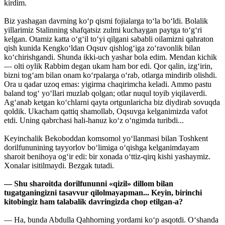
kirdim.
Biz yashagan davrning ko‘p qismi fojialarga to‘la bo‘ldi. Bolalik
yillarimiz Stalinning shafqatsiz zulmi kuchaygan paytga to‘g‘ri
kelgan. Otamiz katta o‘g‘il to‘yi qilgani sababli oilamizni qahraton
qish kunida Kengko‘ldan Oqsuv qishlog‘iga zo‘ravonlik bilan
ko‘chirishgandi. Shunda ikki-uch yashar bola edim. Mendan kichik
— olti oylik Rabbim degan ukam ham bor edi. Qor qalin, izg‘irin,
bizni tog‘am bilan onam ko‘rpalarga o‘rab, otlarga mindirib olishdi.
Ora u qadar uzoq emas: yigirma chaqirimcha keladi. Ammo pastu
baland tog‘ yo‘llari muzlab qolgan; otlar nuqul toyib yiqilaverdi.
Ag‘anab ketgan ko‘chlarni qayta ortgunlaricha biz diydirab sovuqda
qoldik. Ukacham qattiq shamollab, Oqsuvga kelganimizda vafot
etdi. Uning qabrchasi hali-hanuz ko‘z o‘ngimda turibdi...
Keyinchalik Bekoboddan komsomol yo‘llanmasi bilan Toshkent
dorilfununining tayyorlov bo‘limiga o‘qishga kelganimdayam
sharoit benihoya og‘ir edi: bir xonada o‘ttiz-qirq kishi yashaymiz.
Xonalar isitilmaydi. Bezgak tutadi.
— Shu sharoitda dorilfununni «qizil» dillom bilan
tugatganingizni tasavvur qilolmayapman... Keyin, birinchi
kitobingiz ham talabalik davringizda chop etilgan-a?
— Ha, bunda Abdulla Qahhorning yordami ko‘p asqotdi. O‘shanda