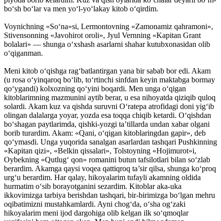
bo‘sh bo‘lar va men yo‘l-yo‘lakay kitob o‘qirdim.
Voynichning «So‘na»si, Lermontovning «Zamonamiz qahramoni»,
Stivensonning «Javohirot oroli», Jyul Vernning «Kapitan Grant
bolalari» — shunga o‘xshash asarlarni shahar kutubxonasidan olib
o‘qiganman.
Meni kitob o‘qishga rag‘batlantirgan yana bir sabab bor edi. Akam
(u rosa o‘yinqaroq bo‘lib, to‘rtinchi sinfdan keyin maktabga bormay
qo‘ygandi) kolxozning qo‘yini boqardi. Men unga o‘qigan
kitoblarimning mazmunini aytib berar, u esa nihoyatda qiziqib quloq
solardi. Akam kuz va qishda suruvni O‘ratepa atrofidagi doni yig‘ib
olingan dalalarga yoyar, yozda esa toqqa chiqib ketardi. O‘qishdan
bo‘shagan paytlarimda, qishki-yozgi ta’tillarda undan xabar olgani
borib turardim. Akam: «Qani, o‘qigan kitoblaringdan gapir», deb
qo‘ymasdi. Unga yuqorida sanalgan asarlardan tashqari Pushkinning
«Kapitan qizi», «Belkin qissalari», Tolstoyning «Hojimurot»i,
Oybekning «Qutlug‘ qon» romanini butun tafsilotlari bilan so‘zlab
berardim. Akamga qaysi voqea qattiqroq ta’sir qilsa, shunga ko‘proq
urg‘u berardim. Har qalay, hikoyalarim tufayli akamning oldida
hurmatim o‘sib borayotganini sezardim. Kitoblar aka-uka
ikkovimizga tarbiya berishdan tashqari, bir-birimizga bo‘lgan mehru
oqibatimizni mustahkamlardi. Ayni chog‘da, o‘sha og‘zaki
hikoyalarim meni ijod dargohiga olib kelgan ilk so‘qmoqlar