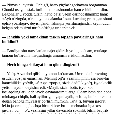
— Nimasini aytasiz. Ochig‘i, hatto yig‘lashgachayam borganman.
Chunki ustiga ustak, turli-tuman dashnomlar ham eshitib turardim.
Begonalar u yoqda tursin, hatto ba’zi yaqin qarindoshlarimiz ham:
«Ayb o‘zingda, o‘rtamiyona qalamkashsan, kuching yetmagan shuni
eplab yozishga», deyishgandi. Ishingiz yurishmagandan keyin duch
kelgan odam sizni turtib o‘tishga urinarkan-da...
— Ichkilik yoki tamakidan taskin topgan paytlaringiz ham
bo‘ldimi?
— Bordiyu shu narsalardan najot qidirish yo‘liga o‘tsam, mutlaqo
tamom bo‘lardim, maqsadimga umuman erisholmasdim.
— Hech kimga shikoyat ham qilmadingizmi?
— Yo‘q. Arzu dod qilishni yomon ko‘raman. Umrimda birovning
ustidan yozgan emasman. Mening og‘ir-vazminligimni esa birovlar
kamchilikka yo‘yib, «Siz qo‘rqoqsiz, sizda dadillik yo‘q, isyonkorlik
yetishmaydi», deyishar edi. «Mayli, sizlar botir, isyonkor
bo‘laqolinglar», deb javob qaytarardim ularga. Odam besh daqiqada
minbarga chiqib, hali aytilmagan gapni aytib, «eh-ha, bu botir ekan»
degan bahoga muyassar bo‘lishi mumkin. To‘g‘ri, buyam jasorat,
lekin jasoratning boshqa bir turi bor: bu — mehnatkashga xos
jasorat: bu — o‘z vazifasini yillar davomida sokinlik bilan, baqirib-