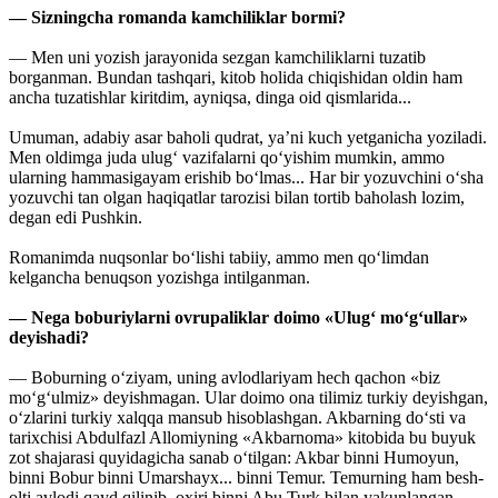
— Sizningcha romanda kamchiliklar bormi?
— Men uni yozish jarayonida sezgan kamchiliklarni tuzatib
borganman. Bundan tashqari, kitob holida chiqishidan oldin ham
ancha tuzatishlar kiritdim, ayniqsa, dinga oid qismlarida...
Umuman, adabiy asar baholi qudrat, ya’ni kuch yetganicha yoziladi.
Men oldimga juda ulug‘ vazifalarni qo‘yishim mumkin, ammo
ularning hammasigayam erishib bo‘lmas... Har bir yozuvchini o‘sha
yozuvchi tan olgan haqiqatlar tarozisi bilan tortib baholash lozim,
degan edi Pushkin.
Romanimda nuqsonlar bo‘lishi tabiiy, ammo men qo‘limdan
kelgancha benuqson yozishga intilganman.
— Nega boburiylarni ovrupaliklar doimo «Ulug‘ mo‘g‘ullar»
deyishadi?
— Boburning o‘ziyam, uning avlodlariyam hech qachon «biz
mo‘g‘ulmiz» deyishmagan. Ular doimo ona tilimiz turkiy deyishgan,
o‘zlarini turkiy xalqqa mansub hisoblashgan. Akbarning do‘sti va
tarixchisi Abdulfazl Allomiyning «Akbarnoma» kitobida bu buyuk
zot shajarasi quyidagicha sanab o‘tilgan: Akbar binni Humoyun,
binni Bobur binni Umarshayx... binni Temur. Temurning ham besh-
olti avlodi qayd qilinib, oxiri binni Abu Turk bilan yakunlangan,