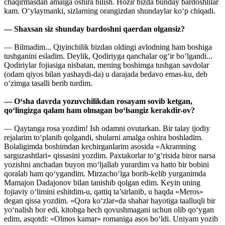
chaqirmasdan amalga oshira bilish. Hozir bizda bunday bardoshlilar
kam. O‘ylaymanki, sizlarning orangizdan shundaylar ko‘p chiqadi.
— Shaxsan siz shunday bardoshni qaerdan olgansiz?
— Bilmadim... Qiyinchilik bizdan oldingi avlodning ham boshiga
tushganini esladim. Deylik, Qodiriyga qanchalar og‘ir bo‘lgandi...
Qodiriylar fojiasiga nisbatan, mening boshimga tushgan savdolar
(odam qiyos bilan yashaydi-da) u darajada bedavo emas-ku, deb
o‘zimga tasalli berib turdim.
— O‘sha davrda yozuvchilikdan rosayam sovib ketgan,
qo‘lingizga qalam ham olmagan bo‘lsangiz kerakdir-ov?
— Qaytanga rosa yozdim! Ish odamni ovutarkan. Bir talay ijodiy
rejalarim to‘planib qolgandi, shularni amalga oshira boshladim.
Bolaligimda boshimdan kechirganlarim asosida «Akramning
sarguzashtlari» qissasini yozdim. Paxtakorlar to‘g‘risida biror narsa
yozishni anchadan buyon mo‘ljallab yurardim va hatto bir bobini
qoralab ham qo‘ygandim. Mirzacho‘lga borib-kelib yurganimda
Mamajon Dadajonov bilan tanishib qolgan edim. Keyin uning
fojiaviy o‘limini eshitdim-u, qattiq ta’sirlanib, u haqda «Meros»
degan qissa yozdim. «Qora ko‘zlar»da shahar hayotiga taalluqli bir
yo‘nalish bor edi, kitobga hech qovushmagani uchun olib qo‘ygan
edim, asqotdi: «Olmos kamar» romaniga asos bo‘ldi. Uniyam yozib