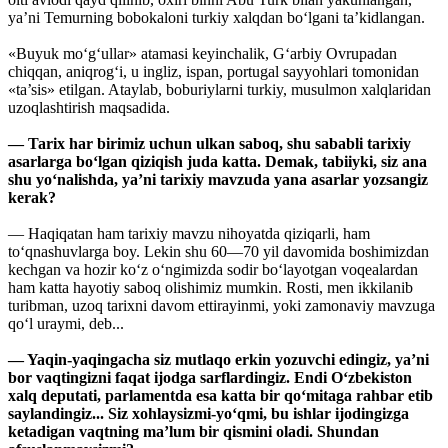
ya’ni Temurning bobokaloni turkiy xalqdan bo‘lgani ta’kidlangan.
«Buyuk mo‘g‘ullar» atamasi keyinchalik, G‘arbiy Ovrupadan
chiqqan, aniqrog‘i, u ingliz, ispan, portugal sayyohlari tomonidan
«ta’sis» etilgan. Ataylab, boburiylarni turkiy, musulmon xalqlaridan
uzoqlashtirish maqsadida.
— Tarix har birimiz uchun ulkan saboq, shu sababli tarixiy
asarlarga bo‘lgan qiziqish juda katta. Demak, tabiiyki, siz ana
shu yo‘nalishda, ya’ni tarixiy mavzuda yana asarlar yozsangiz
kerak?
— Haqiqatan ham tarixiy mavzu nihoyatda qiziqarli, ham
to‘qnashuvlarga boy. Lekin shu 60—70 yil davomida boshimizdan
kechgan va hozir ko‘z o‘ngimizda sodir bo‘layotgan voqealardan
ham katta hayotiy saboq olishimiz mumkin. Rosti, men ikkilanib
turibman, uzoq tarixni davom ettirayinmi, yoki zamonaviy mavzuga
qo‘l uraymi, deb...
— Yaqin-yaqingacha siz mutlaqo erkin yozuvchi edingiz, ya’ni
bor vaqtingizni faqat ijodga sarflardingiz. Endi O‘zbekiston
xalq deputati, parlamentda esa katta bir qo‘mitaga rahbar etib
saylandingiz... Siz xohlaysizmi-yo‘qmi, bu ishlar ijodingizga
ketadigan vaqtning ma’lum bir qismini oladi. Shundan