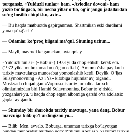
tortgansiz. «Yulduzli tunlar» ham, «Avlodlar dovoni» ham
yozib bo‘lingach, bir necha yillar o‘tib, og‘ir jangu jadallardan
so‘ng bosilib chiqdi-ku, axir...
— Bu haqda matbuotda gapirganman. Shartmikan eski dardlarni
yana qo‘zg‘ash?
— Odamlar ko‘proq bilgani ma’qul. Shuning uchun...
— Mayli, mavrudi kelgan ekan, ayta qolay...
«Yulduzli tunlar» («Bobur») 1973 yilda chop etilishi kerak edi.
(1972 yilda muhokamadan o‘tgan edi-da). Ammo o‘sha paytlarda
tarixiy mavzularga munosabat yomonlashib ketdi. Deylik, O‘ljas
Sulaymonovning «Az i Ya» kitobiga hujumlar avj olgandi.
Moskvada chiqadigan «Voprosы istorii» jurnalida tarixchi
olimlarimizdan biri Hamid Sulaymonning Bobur to‘g‘risida
yozganlari-yu, u haqda chop etgan albomiga qarshi o‘ta adolatsiz
gaplar aytgandi.
— Shunday bir sharoitda tarixiy mavzuga, yana deng, Bobur
mavzuiga bilib qo‘l urdingizmi yo...
— Bilib. Men, avvalo, Boburga, umuman tarixga bo‘layotgan
bunday munosabat mutlaqo noto‘g‘riligini isbotlash, xalqimiz tarixiy