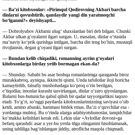
— Ba’zi kitobxonlar: «Pirimqul Qodirovning Akbari barcha
dinlarni qovushtirib, qandaydir yangi din yaratmoqchi
bo‘lganmi?» deyishyapti...
— Dobrolyubov Akbarni ulug‘ shaxslardan biri deb bilgan. Chunki
Akbar ulkan g‘oyalarni ilgari surgan. U, masalan, dinlar o‘rtasida
ma’naviy ko‘prik qurishga intilgan, barcha din teng bo‘lsin, mustaqil
rivojlansin, degan g‘oyani ilgari surgan.
— Bundan kelib chiqadiki, romanning ayrim g‘oyalari
kitobxonlarga birday yetib bormagan ekan-da?
— Shunday. Sababi bu asar boshqa romanlarimga qaraganda biroz
murakkabroq, ayniqsa, ikkinchi qismi. Unda tafsilotlar iloji boricha
kamaytirilib, falsafiy mushohadaga ko‘proq o‘rin berilgan,
e’tiqodlar, imonlar kurashi tasvirlangan, dinlar o‘zaro qiyoslangan.
Bularni bus-butunicha qabul qilish bir qadar tayyorgarlikni taqozo
etadi. To‘g‘ri, so‘nggi paytlarda kitobxonlarimizning saviyasi o‘sib
ketdi, ammo afsuski, hammasi birdek emas. Ba’zi o‘quvchilar esa -
yordamga muhtoj. Bu o‘rinda ularga adabiyotshunoslar, tanqidchilar
ko‘makka kelishlari kerak edi. Lekin ular «Avlodlar dovoni»ga
befarq qarashdi: asar u yer-bu yerda tilga olinganini hisoblamasak,
uning tahliliga bag‘ishlangan jiddiy, atroflicha maqola chiqmadi.