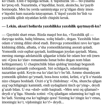
ko‘chadi. Endi e’tiqodga kelsak. E’tiqodsizlik 50— 60-yillarda
ko‘proq edi. Nazarimda, e’tiqodlilar, hozir, aksincha, ko‘payib
bormoqda. Men bu yerda samimiyatga yo‘g‘rilgan diniy imon-
e’tiqodni ham nazarda tutayapman. E’tiqod yaxshi bo‘lish va
yaxshilik qilish niyatidan kelib chiqishi kerak.
— Lekin, aksari hollarda yaxshilikka yaxshilik qaytmaydi-ku?
— Qaytishi shart emas. Bizda maqol bor-ku, «Yaxshilik qil —
daryoga tashla, baliq bilmasa, xoliq biladi», degan. Yaxshilik bilan
odam o‘zining dilini obod etadi. Birovga yomonlikni ravo ko‘rgan
kishining dilida, albatta, o‘sha yomonliklarning asorati qoladi.
Yomonlik oxir-oqibat qaytadi, kutilmagan joydan qaytadi. Mana,
mening otamga adolatsizlik qilganlar ichida bir odam bor edi (men
uni «Qora ko‘zlar» romanimda Ismat bobo degan nom bilan
keltirganman). U chaqimchilik bilan qishlog‘imizdagi begunoh
kishilarni qamatib yuborgandi. Siri ochilgach, odamlarning
nazaridan qoldi. Keyin esa ko‘zlari ko‘r bo‘ldi. Ammo shundayam
yomonlik qilishni qo‘ymadi, bora-bora xotini, kelini, o‘g‘li o‘rtasida
nizo chiqara boshladi. Oxiri o‘g‘li chidolmay: «Ota, shuncha qilgan
ayg‘oqchiligingiz kammidi, endi uydagilarni tinch qo‘ying», deydi
g‘azab bilan. U esa «dod» solib baqiradi. «Men seni oq qilaman!»
deydi o‘g‘liga. Shunda xotini: «Oq qiladigan odamning ko‘ngli oq
bo‘ladi. Sizning esa ko‘nglingiz qora! Sizning ko‘zingiz ko‘r emas,
imoningiz ko‘r, vijdoningiz ko‘r!» deydi...