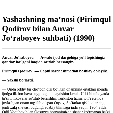
Yashashning ma’nosi (Pirimqul
Qodirov bilan Anvar
Jo‘raboyev suhbati) (1990)
Anvar Jo‘raboyev: — Avvalo ijod dargohiga yo‘l topishingiz
qanday bo‘lgani haqida so‘zlab bersangiz.
Pirimqul Qodirov: — Gapni sarchashmadan boshlay qolaylik.
— Yaxshi bo‘lardi.
— Unda oddiy bir cho‘pon qizi bo‘lgan onamning ertaklari menda
ijodga ilk bor havas uyg‘otganini aytishim kerak. U kishi nihoyatda
ta’sirli hikoyalar so‘zlab berardilar. Turkiston tizma tog‘i etagida
joylashgan onam tug‘ilib o‘sgan Oqsuv, So‘farkat qishloqlaridagi
jonli xalq shevasi bugungi adabiy tilimizga juda yaqin. 1964 yilda
Odil Yoqubov bilan Oqsuvga borganimizda shahar ko‘rmagan ba’zi