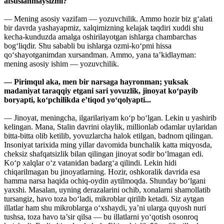
afsuslanmaysizmi?
— Mening asosiy vazifam — yozuvchilik. Ammo hozir biz g‘alati
bir davrda yashayapmiz, xalqimizning kelajak taqdiri xuddi shu
kecha-kunduzda amalga oshirilayotgan ishlarga chambarchas
bog‘liqdir. Shu sababli bu ishlarga ozmi-ko‘pmi hissa
qo‘shayotganimdan xursandman. Ammo, yana ta’kidlayman:
mening asosiy ishim — yozuvchilik.
— Pirimqul aka, men bir narsaga hayronman; yuksak
madaniyat taraqqiy etgani sari yovuzlik, jinoyat ko‘payib
boryapti, ko‘pchilikda e’tiqod yo‘qolyapti...
— Jinoyat, meningcha, ilgarilariyam ko‘p bo‘lgan. Lekin u yashirib
kelingan. Mana, Stalin davrini olaylik, millionlab odamlar uylaridan
bitta-bitta olib ketilib, yovuzlarcha halok etilgan, badnom qilingan.
Insoniyat tarixida ming yillar davomida bunchalik katta miqyosda,
cheksiz shafqatsizlik bilan qilingan jinoyat sodir bo‘lmagan edi.
Ko‘p xalqlar o‘z vatanidan badarg‘a qilindi. Lekin hidi
chiqarilmagan bu jinoyatlarning. Hozir, oshkoralik davrida esa
hamma narsa haqida ochiq-oydin aytilmoqda. Shunday bo‘lgani
yaxshi. Masalan, uyning derazalarini ochib, xonalarni shamollatib
tursangiz, havo toza bo‘ladi, mikroblar qirilib ketadi. Siz aytgan
illatlar ham shu mikroblarga o‘xshaydi, ya’ni ularga quyosh nuri
tushsa, toza havo ta’sir qilsa — bu illatlarni yo‘qotish osonroq