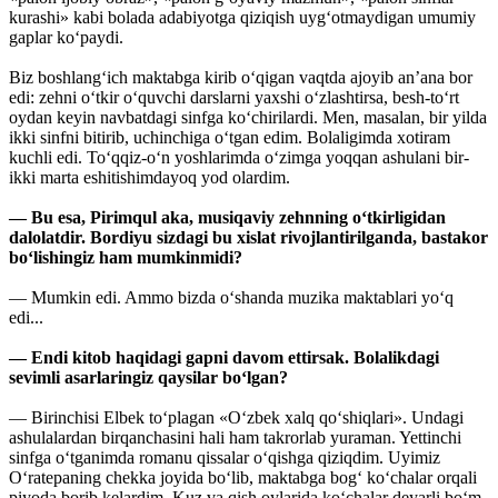
kurashi» kabi bolada adabiyotga qiziqish uyg‘otmaydigan umumiy
gaplar ko‘paydi.
Biz boshlang‘ich maktabga kirib o‘qigan vaqtda ajoyib an’ana bor
edi: zehni o‘tkir o‘quvchi darslarni yaxshi o‘zlashtirsa, besh-to‘rt
oydan keyin navbatdagi sinfga ko‘chirilardi. Men, masalan, bir yilda
ikki sinfni bitirib, uchinchiga o‘tgan edim. Bolaligimda xotiram
kuchli edi. To‘qqiz-o‘n yoshlarimda o‘zimga yoqqan ashulani bir-
ikki marta eshitishimdayoq yod olardim.
— Bu esa, Pirimqul aka, musiqaviy zehnning o‘tkirligidan
dalolatdir. Bordiyu sizdagi bu xislat rivojlantirilganda, bastakor
bo‘lishingiz ham mumkinmidi?
— Mumkin edi. Ammo bizda o‘shanda muzika maktablari yo‘q
edi...
— Endi kitob haqidagi gapni davom ettirsak. Bolalikdagi
sevimli asarlaringiz qaysilar bo‘lgan?
— Birinchisi Elbek to‘plagan «O‘zbek xalq qo‘shiqlari». Undagi
ashulalardan birqanchasini hali ham takrorlab yuraman. Yettinchi
sinfga o‘tganimda romanu qissalar o‘qishga qiziqdim. Uyimiz
O‘ratepaning chekka joyida bo‘lib, maktabga bog‘ ko‘chalar orqali
piyoda borib kelardim. Kuz va qish oylarida ko‘chalar deyarli bo‘m-