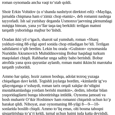
roman oynomada ancha vaqt to‘xtab qoldi.
Shoir Erkin Vohidov (u o‘shanda nashriyot direktori edi): «Mayliga,
jurnalda chiqmasa ham o‘zimiz chop etamiz», deb romanni nashrga
tayyorladi. Ish sal yurishay deganda Usmonxo‘jaevning plenumdagi
nutqiga binoan, yana yo‘llar taqa-taq berkildi: terilgan matnni
tarqatib yuborishga majbur bo‘lishdi.
Oradan ikki yil o‘tgach, sharoit sal yumshab, roman «Sharq
yulduzi»ning 88-yilgi aprel sonida chop etiladigan bo‘ldi. Terilgan
sahifalarni o‘qib berdim. Lekin bu orada «Guliston» oynomasida
Nuriddin Akramovich Muhiddinovning Bobur haqidagi turkum
maqolalari chiqdi. Rahbarlar unga salbiy baho berishdi. Bobur
atrofida yana qora quyunlar aylanib, roman matni ikkinchi marotaba
tarqatib yuborildi.
Ammo har qalay, hozir zamon boshqa, adolat tezroq yuzaga
chiqadigan davr keldi. Tegishli joylarga bordim, «kimlardir ig‘vo
qilayotganga o‘xshaydi, roman tarix orqali xalqlar do‘stligini
mustahkamlashga yordam berishi mumkin», dedim, isbotlar bilan
yuqoridagilarni bunga ishontirishga intildik. Oynoma jamoati va
bosh muharrir O‘tkir Hoshimov ham romanni chiqarish uchun ko‘p
harakat qildi. Nihoyat, asar oynomaning 88-yilgi 8—9—10-
sonlarida bosilib chiqdi. Ammo to‘liq emas, olti bosma taboqni
qisqartirishga to‘g‘ri keldi, jurnal uchun hajmi juda katta deyishdi.