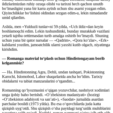
ildizlarimizdan ruhiy ozuqa olishi va tarixni hech qachon unutib
bo‘lmasligini yana bir karra aytish uchun shu asarni yozgan edim.
Qiyinchiliklar bo‘lishini oldindan sezgan edim-u, lekin nimadandir
umid qilardim.
Aslida, men «Yulduzli tunlar»ni 59-yilda, «Uch ildiz»dan keyin
boshlamoqchi edim. Lekin tushundimki, bunday murakkab vazifani
yetarli tajriba orttirmasdan turib amalga oshirib bo‘lmaydi. Shuning
uchun yana bir qator narsalar — «Qadrim», «Qora ko‘zlar», «Erk»
kabilarni yozdim, jamoatchilik ularni yaxshi kutib olgach, niyatimga
kirishdim.
— Romanga material to‘plash uchun Hindistongayam borib
kelganmisiz?
— Ha. Hindistonning Agra, Dehli, undan tashqari, Pokistonning
Karochi, Islomobod, Lahor shaqarlarida ancha bo‘ldim. Tarixiy
obidalarni va tabiat manzaralarini o‘rgandim...
Romanning qo‘lyozmasini o‘qigan yozuvchilar, nashriyot xodimlari
unga ijobiy baho berishdi. «O‘zbekiston madaniyati» (hozirgi
«O‘zbekiston adabiyoti va san’ati»), «Saodat» jurnalida asardan
parchalar bosildi (1973 yilda). Bu esa o‘quvchilarda juda katta
qiziqish uyg‘otdi. Shu qiziqish o‘sha paytdagi turg‘unlik muhiblarini
xavotirga solib qo‘ydi. Nedirki, roman qammani o‘ziga jalb etib olib