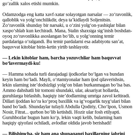
go‘zallik xalos etishi mumkin.
Odamzodga eng katta xavf-xatar solayotgan narsalar — zo‘ravonlik,
qalloblik va yolg‘onchilikdir, deya ta’kidlaydi Soljenitsin.
Zo‘ravonlik shunday bir narsaki, u o‘zini yolg‘on-yashiqlar bilan
xaspo‘shlab kun kechiradi. Mana, Stalin shaxsiga sig‘inish boshdan-
oyoq zo‘ravonlikka asoslangan bo‘lib, u yolg‘onning temir
pardalariga o‘ralgandi. Bu temir pardalarni esa adabiyotu san’at,
baquvvat kitoblar birin-ketin yirtib tashlayotir.
— Lekin kitoblar ham, barcha yozuvchilar ham baquvvat
bo‘lavermaydi-ku!
— Hamma sohada turli darajadagi ijodkorlar bo‘lgan va bundan
keyin ham bo‘ladi. Mayli, o‘rtamiyonalar ham ijod qilaverishsin,
lekin ularning iste’dodsizligi yolg‘on bilan burkanmagan bo‘lsa bas.
Ammo dahshatli bir tomoni shundaki, ular, aksariyat hollarda,
guruhlarga birlashib, haqiqiy iste’dodlarning umriga zavol keltiradi.
Dillari ijoddan ko‘ra ko‘proq baxillik va ig‘vogarlik tuyg‘ulari bilan
band bo‘ladi. Shundaylar tufayli Abdulla Qodiriy, Cho‘lpon, Usmon
Nosir, Fitrat... qurbon bo‘lib ketishdi. Hozir ular fosh etilyapti.
Guruhbozlar bugun ham ko‘p, lekin vaqti kelib, bularning ham
haqiqiy qiyofasi ochiladi, avlodlar oldida javob berishadi!
— Bilishimcha, siz ham ana shunaqangi baxillarning jabrini