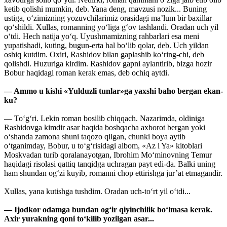
ketib qolishi mumkin, deb. Yana deng, mavzusi nozik... Buning
ustiga, o‘zimizning yozuvchilarimiz orasidagi ma’lum bir baxillar
qo‘shildi. Xullas, romanning yo‘liga g‘ov tashlandi. Oradan uch yil
o‘tdi. Hech natija yo‘q. Uyushmamizning rahbarlari esa meni
yupatishadi, kuting, bugun-erta hal bo‘lib qolar, deb. Uch yildan
oshiq kutdim. Oxiri, Rashidov bilan gaplashib ko‘ring-chi, deb
qolishdi. Huzuriga kirdim. Rashidov gapni aylantirib, bizga hozir
Bobur haqidagi roman kerak emas, deb ochiq aytdi.
— Ammo u kishi «Yulduzli tunlar»ga yaxshi baho bergan ekan-
ku?
— To‘g‘ri. Lekin roman bosilib chiqqach. Nazarimda, oldiniga
Rashidovga kimdir asar haqida boshqacha axborot bergan yoki
o‘shanda zamona shuni taqozo qilgan, chunki boya aytib
o‘tganimday, Bobur, u to‘g‘risidagi albom, «Az i Ya» kitoblari
Moskvadan turib qoralanayotgan, Ibrohim Mo‘minovning Temur
haqidagi risolasi qattiq tanqidga uchragan payt edi-da. Balki uning
ham shundan og‘zi kuyib, romanni chop ettirishga jur’at etmagandir.
Xullas, yana kutishga tushdim. Oradan uch-to‘rt yil o‘tdi...
— Ijodkor odamga bundan og‘ir qiyinchilik bo‘lmasa kerak.
Axir yurakning qoni to‘kilib yozilgan asar...