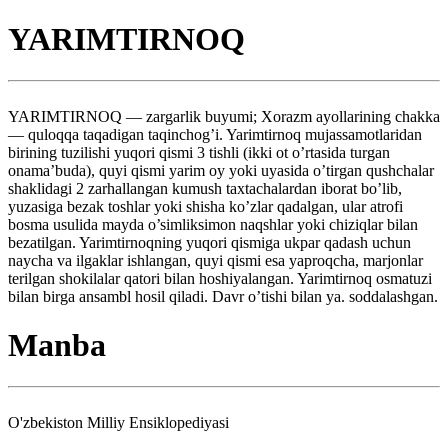
YARIMTIRNOQ
YARIMTIRNOQ — zargarlik buyumi; Xorazm ayollarining chakka
— quloqqa taqadigan taqinchog’i. Yarimtirnoq mujassamotlaridan
birining tuzilishi yuqori qismi 3 tishli (ikki ot o’rtasida turgan
onama’buda), quyi qismi yarim oy yoki uyasida o’tirgan qushchalar
shaklidagi 2 zarhallangan kumush taxtachalardan iborat bo’lib,
yuzasiga bezak toshlar yoki shisha ko’zlar qadalgan, ular atrofi
bosma usulida mayda o’simliksimon naqshlar yoki chiziqlar bilan
bezatilgan. Yarimtirnoqning yuqori qismiga ukpar qadash uchun
naycha va ilgaklar ishlangan, quyi qismi esa yaproqcha, marjonlar
terilgan shokilalar qatori bilan hoshiyalangan. Yarimtirnoq osmatuzi
bilan birga ansambl hosil qiladi. Davr o’tishi bilan ya. soddalashgan.
Manba
O'zbekiston Milliy Ensiklopediyasi