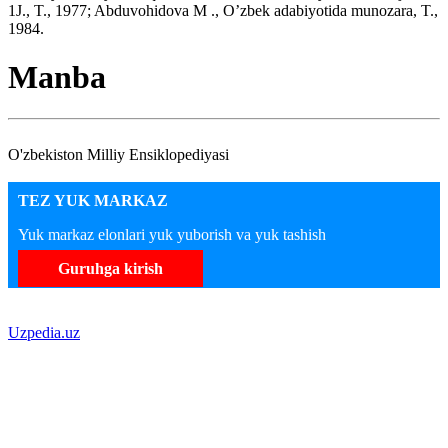
1J., T., 1977; Abduvohidova M ., O’zbek adabiyotida munozara, T.,
1984.
Manba
O'zbekiston Milliy Ensiklopediyasi
TEZ YUK MARKAZ
Yuk markaz elonlari yuk yuborish va yuk tashish
Guruhga kirish
Uzpedia.uz