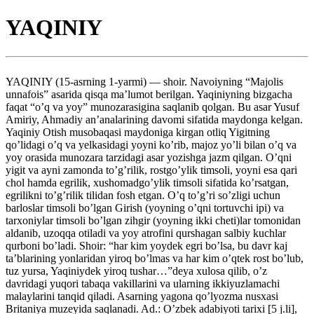
YAQINIY
YAQINIY (15-asrning 1-yarmi) — shoir. Navoiyning “Majolis
unnafois” asarida qisqa ma’lumot berilgan. Yaqiniyning bizgacha
faqat “o’q va yoy” munozarasigina saqlanib qolgan. Bu asar Yusuf
Amiriy, Ahmadiy an’analarining davomi sifatida maydonga kelgan.
Yaqiniy Otish musobaqasi maydoniga kirgan otliq Yigitning
qo’lidagi o’q va yelkasidagi yoyni ko’rib, majoz yo’li bilan o’q va
yoy orasida munozara tarzidagi asar yozishga jazm qilgan. O’qni
yigit va ayni zamonda to’g’rilik, rostgo’ylik timsoli, yoyni esa qari
chol hamda egrilik, xushomadgo’ylik timsoli sifatida ko’rsatgan,
egrilikni to’g’rilik tilidan fosh etgan. O’q to’g’ri so’zligi uchun
barloslar timsoli bo’lgan Girish (yoyning o’qni tortuvchi ipi) va
tarxoniylar timsoli bo’lgan zihgir (yoyning ikki cheti)lar tomonidan
aldanib, uzoqqa otiladi va yoy atrofini qurshagan salbiy kuchlar
qurboni bo’ladi. Shoir: “har kim yoydek egri bo’lsa, bu davr kaj
ta’blarining yonlaridan yiroq bo’lmas va har kim o’qtek rost bo’lub,
tuz yursa, Yaqiniydek yiroq tushar…”deya xulosa qilib, o’z
davridagi yuqori tabaqa vakillarini va ularning ikkiyuzlamachi
malaylarini tanqid qiladi. Asarning yagona qo’lyozma nusxasi
Britaniya muzeyida saqlanadi. Ad.: O’zbek adabiyoti tarixi [5 j.li],