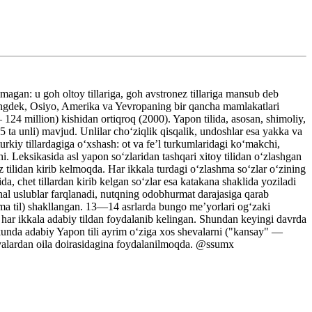
nmagan: u goh oltoy tillariga, goh avstronez tillariga mansub deb
huningdek, Osiyo, Amerika va Yevropaning bir qancha mamlakatlari
4 million) kishidan ortiqroq (2000). Yapon tilida, asosan, shimoliy,
 5 ta unli) mavjud. Unlilar choʻziqlik qisqalik, undoshlar esa yakka va
urkiy tillardagiga oʻxshash: ot va feʼl turkumlaridagi koʻmakchi,
. Leksikasida asl yapon soʻzlaridan tashqari xitoy tilidan oʻzlashgan
z tilidan kirib kelmoqda. Har ikkala turdagi oʻzlashma soʻzlar oʻzining
, chet tillardan kirib kelgan soʻzlar esa katakana shaklida yoziladi
onal uslublar farqlanadi, nutqning odobhurmat darajasiga qarab
ozma til) shakllangan. 13—14 asrlarda bungo meʼyorlari ogʻzaki
a har ikkala adabiy tildan foydalanib kelingan. Shundan keyingi davrda
 kunda adabiy Yapon tili ayrim oʻziga xos shevalarni ("kansay" —
valardan oila doirasidagina foydalanilmoqda. @ssumx