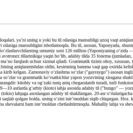
loqalari, yaʼni uning u yoki bu til oilasiga mansubligi uzoq vaqt aniqla
illari oilasiga mansubligini isbotlamoqda. Bu til, asosan, Yaponyada, s
Soʻzlashuvchilarning umumiy soni 126 million (Yaponiyaning oʻzida — 12
i avstronez tillarinikiga yaqin boʻlib, adabiy tilda 35 fonema (jumladan,
 maʼno farqlash uchun xizmat qiladi. Grammatik tizimi oltoy, xususan, t
vchining aniqlanmishdan oldin, kesimning hamma vaqt gap oxirida kelishi
rga kirib kelgan. Zamonaviy oʻzlashma soʻzlar ("gayraygo") asosan ingli
soʻzlar va grammatik koʻrsatkichlar yapon yozuvining xiragana shaklida
rangdir: kitobiy va ogʻzaki nutq aniq chegaralanib turadi, turli funksi
ar 9—10 asrlarda gʻarbiy (kioto) lahja asosida adabiy til ("bungo" — y
(tokio) lahjaga asoslangan adabiy til shakllangan. 20-asr oʻrtalarigach
ni saqlab qolgan holda, uning oʻzini isteʼmoddan siqib chiqargan. Hoz.
a shevalarni ham isteʼmoldan chetlashtirmoqda. Mahalliy lahja va she