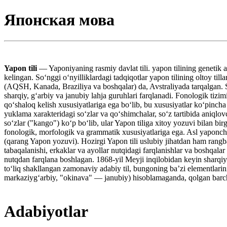
Японская мова
Yapon tili
— Yaponiyaning rasmiy davlat tili. yapon tilining genetik a
kelingan. Soʻnggi oʻnyilliklardagi tadqiqotlar yapon tilining oltoy t
(AQSH, Kanada, Braziliya va boshqalar) da, Avstraliyada tarqalgan. 
sharqiy, gʻarbiy va janubiy lahja guruhlari farqlanadi. Fonologik tizim
qoʻshaloq kelish xususiyatlariga ega boʻlib, bu xususiyatlar koʻpincha
yuklama xarakteridagi soʻzlar va qoʻshimchalar, soʻz tartibida aniqlo
soʻzlar ("kango") koʻp boʻlib, ular Yapon tiliga xitoy yozuvi bilan bi
fonologik, morfologik va grammatik xususiyatlariga ega. Asl yaponcha 
(qarang Yapon yozuvi). Hozirgi Yapon tili uslubiy jihatdan ham rangba
tabaqalanishi, erkaklar va ayollar nutqidagi farqlanishlar va boshqal
nutqdan farqlana boshlagan. 1868-yil Meyji inqilobidan keyin sharqiy 
toʻliq shakllangan zamonaviy adabiy til, bungoning baʼzi elementlari
markaziygʻarbiy, "okinava" — janubiy) hisoblamaganda, qolgan barch
Adabiyotlar