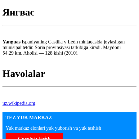
Янгвас
Yanguas
Ispaniyaning Castilla y León mintaqasida joylashgan
munisipalitetdir. Soria provinsiyasi tarkibiga kiradi. Maydoni —
54,29 km. Aholisi — 128 kishi (2010).
Havolalar
uz.wikipedia.org
TEZ YUK MARKAZ
Yuk markaz elonlari yuk yuborish va yuk tashish
Guruhga kirish