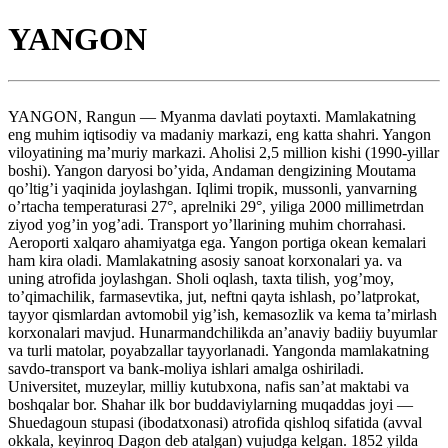
YANGON
YANGON, Rangun — Myanma davlati poytaxti. Mamlakatning
eng muhim iqtisodiy va madaniy markazi, eng katta shahri. Yangon
viloyatining ma’muriy markazi. Aholisi 2,5 million kishi (1990-yillar
boshi). Yangon daryosi bo’yida, Andaman dengizining Moutama
qo’ltig’i yaqinida joylashgan. Iqlimi tropik, mussonli, yanvarning
o’rtacha temperaturasi 27°, aprelniki 29°, yiliga 2000 millimetrdan
ziyod yog’in yog’adi. Transport yo’llarining muhim chorrahasi.
Aeroporti xalqaro ahamiyatga ega. Yangon portiga okean kemalari
ham kira oladi. Mamlakatning asosiy sanoat korxonalari ya. va
uning atrofida joylashgan. Sholi oqlash, taxta tilish, yog’moy,
to’qimachilik, farmasevtika, jut, neftni qayta ishlash, po’latprokat,
tayyor qismlardan avtomobil yig’ish, kemasozlik va kema ta’mirlash
korxonalari mavjud. Hunarmandchilikda an’anaviy badiiy buyumlar
va turli matolar, poyabzallar tayyorlanadi. Yangonda mamlakatning
savdo-transport va bank-moliya ishlari amalga oshiriladi.
Universitet, muzeylar, milliy kutubxona, nafis san’at maktabi va
boshqalar bor. Shahar ilk bor buddaviylarning muqaddas joyi —
Shuedagoun stupasi (ibodatxonasi) atrofida qishloq sifatida (avval
okkala, keyinroq Dagon deb atalgan) vujudga kelgan. 1852 yilda