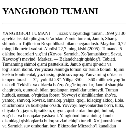
YANGIOBOD TUMANI
YANGIOBOD TUMANI — Jizzax viloyatidagi tuman. 1999 yil 30
aprelda tashkil qilingan. G’arbdan Zomin tumani, Janub, Sharq,
shimoldan Tojikiston Respublikasi bilan chegaradosh. Maydoni 0,72
ming kilometr kvadrat. Aholisi 22,7 ming kishi (2005). Tumanda 5
qishloq fuqarolari yig’ini (Xovos, Sarmich, Xo’jamushkent, Savat,
Xavotog’) mavjud. Markazi — Balandchaqir qishlog’i. Tabiati.
Tumanning shimol qismi pasttekislik, Janub qismi qir-adir va
tog’lardan iborat. Yer yuzasi Janubga tomon ko’tarilib boradi. Iqlimi
keskin kontinental, yozi issiq, qishi sovuqroq. Yanvarning o’rtacha
temperaturasi — 3°, iyulniki 28°. Yiliga 350 — 360 millimetr yog’in
tushadi. Tekislik va qirlarda bo’zqo’ng’ir tuproqlar, Janubi sharqida
chaqirtosh, qumtosh bilan qoplangan tepaliklar uchraydi. Tuman
hududi, asosan, o’rqirdan iborat. Yovvoyi o’simliklardan sho’ra,
yantoq, shuvoq, kovrak, ismaloq, yalpiz, qoqi, lolaqizg’aldoq, Lola,
chuchmoma va boshqalar o’sadi. Yovvoyi hayvonlardan bo’ri, tulki,
chiyabo’ri, jayra, tipratikan, quyon; qushlardan burgut, bulbul,
zog’cha va boshqalar yashaydi. Yangiobod tumanining Janub
qismidagi qishloqlarda buloq suvlari chiqib turadi. Xo’jamushkent
va Sarmich suv omborlari bor. Ekinzorlar Mirzacho’l kanalidan