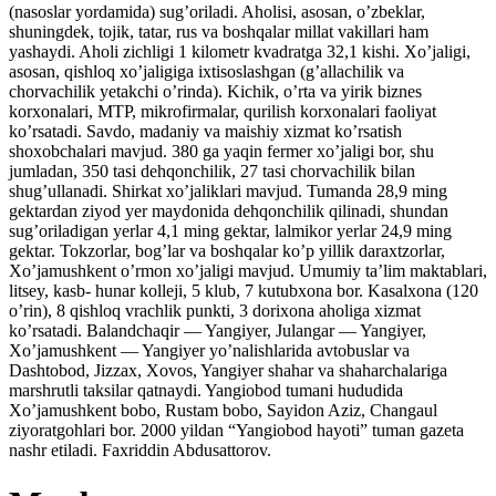
(nasoslar yordamida) sug’oriladi. Aholisi, asosan, o’zbeklar,
shuningdek, tojik, tatar, rus va boshqalar millat vakillari ham
yashaydi. Aholi zichligi 1 kilometr kvadratga 32,1 kishi. Xo’jaligi,
asosan, qishloq xo’jaligiga ixtisoslashgan (g’allachilik va
chorvachilik yetakchi o’rinda). Kichik, o’rta va yirik biznes
korxonalari, MTP, mikrofirmalar, qurilish korxonalari faoliyat
ko’rsatadi. Savdo, madaniy va maishiy xizmat ko’rsatish
shoxobchalari mavjud. 380 ga yaqin fermer xo’jaligi bor, shu
jumladan, 350 tasi dehqonchilik, 27 tasi chorvachilik bilan
shug’ullanadi. Shirkat xo’jaliklari mavjud. Tumanda 28,9 ming
gektardan ziyod yer maydonida dehqonchilik qilinadi, shundan
sug’oriladigan yerlar 4,1 ming gektar, lalmikor yerlar 24,9 ming
gektar. Tokzorlar, bog’lar va boshqalar ko’p yillik daraxtzorlar,
Xo’jamushkent o’rmon xo’jaligi mavjud. Umumiy ta’lim maktablari,
litsey, kasb- hunar kolleji, 5 klub, 7 kutubxona bor. Kasalxona (120
o’rin), 8 qishloq vrachlik punkti, 3 dorixona aholiga xizmat
ko’rsatadi. Balandchaqir — Yangiyer, Julangar — Yangiyer,
Xo’jamushkent — Yangiyer yo’nalishlarida avtobuslar va
Dashtobod, Jizzax, Xovos, Yangiyer shahar va shaharchalariga
marshrutli taksilar qatnaydi. Yangiobod tumani hududida
Xo’jamushkent bobo, Rustam bobo, Sayidon Aziz, Changaul
ziyoratgohlari bor. 2000 yildan “Yangiobod hayoti” tuman gazeta
nashr etiladi. Faxriddin Abdusattorov.