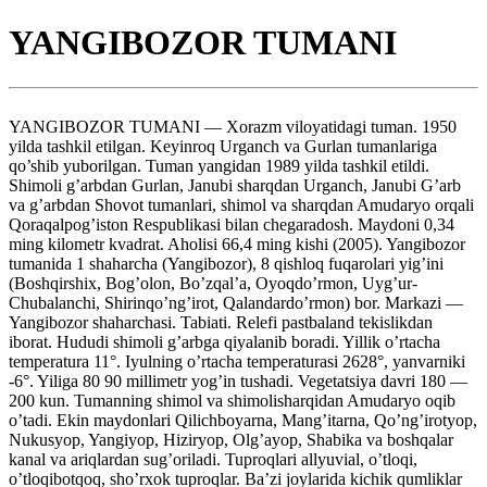
YANGIBOZOR TUMANI
YANGIBOZOR TUMANI — Xorazm viloyatidagi tuman. 1950
yilda tashkil etilgan. Keyinroq Urganch va Gurlan tumanlariga
qo’shib yuborilgan. Tuman yangidan 1989 yilda tashkil etildi.
Shimoli g’arbdan Gurlan, Janubi sharqdan Urganch, Janubi G’arb
va g’arbdan Shovot tumanlari, shimol va sharqdan Amudaryo orqali
Qoraqalpog’iston Respublikasi bilan chegaradosh. Maydoni 0,34
ming kilometr kvadrat. Aholisi 66,4 ming kishi (2005). Yangibozor
tumanida 1 shaharcha (Yangibozor), 8 qishloq fuqarolari yig’ini
(Boshqirshix, Bog’olon, Bo’zqal’a, Oyoqdo’rmon, Uyg’ur-
Chubalanchi, Shirinqo’ng’irot, Qalandardo’rmon) bor. Markazi —
Yangibozor shaharchasi. Tabiati. Relefi pastbaland tekislikdan
iborat. Hududi shimoli g’arbga qiyalanib boradi. Yillik o’rtacha
temperatura 11°. Iyulning o’rtacha temperaturasi 2628°, yanvarniki
-6°. Yiliga 80 90 millimetr yog’in tushadi. Vegetatsiya davri 180 —
200 kun. Tumanning shimol va shimolisharqidan Amudaryo oqib
o’tadi. Ekin maydonlari Qilichboyarna, Mang’itarna, Qo’ng’irotyop,
Nukusyop, Yangiyop, Hiziryop, Olg’ayop, Shabika va boshqalar
kanal va ariqlardan sug’oriladi. Tuproqlari allyuvial, o’tloqi,
o’tloqibotqoq, sho’rxok tuproqlar. Ba’zi joylarida kichik qumliklar