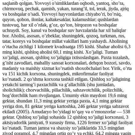
saqlanib qolgan. Yovvoyi o’simliklardan oqbosh, yantoq, sho’ra,
chirmovuq, pechak, qamish, yakan, turang’il, tol, terak, jiyda, ajriq
va boshqalar o’sadi. Yovvoyi hayvonlardan chiyabo’ri, bo’rsiq,
quyon, qobon, ilonlar, kaltakesaklar, kalamushlar; qushlardan
tustovuq, har xil o’rdak, g’oz, qo’ton, birqozon va boshqalar
uchraydi. Soy, kanal va boshqalar suv havzalarida har xil baliqlar
bor. Aholisi, asosan, o’zbeklar, shuningdek, qozoq, turkman, rus,
tatar, koreys va boshqalar millat vakillari ham yashaydi. Aholining
o’rtacha zichligi 1 kilometr kvadraatga 195 kishi. Shahar aholisi 6,3
ming kishi, qishloq aholisi 60,1 ming kishi. Xo’jaligi. Tuman
xo’jaligi, asosan, qishloq xo’jaligiga ixtisoslashgan. Paxta tozalash,
g’isht zavodlari, mahalliy sanoat korxonalari, dehqon bozori, savdo,
madaniy va maishiy xizmat ko’rsatish shoxobchalari bor. Yirik, o’rta
va 151 kichik korxona, shuningdek, mikrofirmalar faoliyat
ko’rsatadi. 2 qo’shma korxona tashkil etilgan. Qishloq xo’jaligining
yetakchi tarmog’i paxtachilik va g’allachilik (shu jumladan,
sholichilik); chorvachilik, pillachilik, sabzavotchilik, polizchilik,
bog’dorchilik ham rivojlangan. Umumiy ekin maydoni 19,6 ming
gektar, shundan 11,3 ming gektar yeriga paxta, 4,1 ming gektar
yeriga don, 81 gektar yeriga kartoshka, 246 gektar yeriga sabzavot
ekiladi (2005). Amudaryo bo’yidagi to’qay va o’rmonzorlar — 538
gektar. Qishloq xo’jaligi sohasida 12 qishloq xo’jaligi korxonasi, 3
aktsiyadorlik jamiyati, 9 xususiy firma, 1226 fermer xo’jaligi faoliyat
ko’rsatadi. Tuman jamoa va shaxsiy xo’jaliklarida 33,5 mingdan
ziyod qoramol, 4,7 mingdan ortiq qo’y va echki, 64,2 mingga yaqin