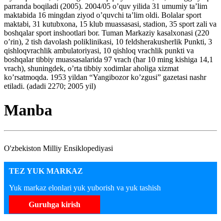
parranda boqiladi (2005). 2004/05 o’quv yilida 31 umumiy ta’lim
maktabida 16 mingdan ziyod o’quvchi ta’lim oldi. Bolalar sport
maktabi, 31 kutubxona, 15 klub muassasasi, stadion, 35 sport zali va
boshqalar sport inshootlari bor. Tuman Markaziy kasalxonasi (220
o’rin), 2 tish davolash poliklinikasi, 10 feldsherakusherlik Punkti, 3
qishloqvrachlik ambulatoriyasi, 10 qishloq vrachlik punkti va
boshqalar tibbiy muassasalarida 97 vrach (har 10 ming kishiga 14,1
vrach), shuningdek, o’rta tibbiy xodimlar aholiga xizmat
ko’rsatmoqda. 1953 yildan “Yangibozor ko’zgusi” gazetasi nashr
etiladi. (adadi 2270; 2005 yil)
Manba
O'zbekiston Milliy Ensiklopediyasi
TEZ YUK MARKAZ
Yuk markaz elonlari yuk yuborish va yuk tashish
Guruhga kirish