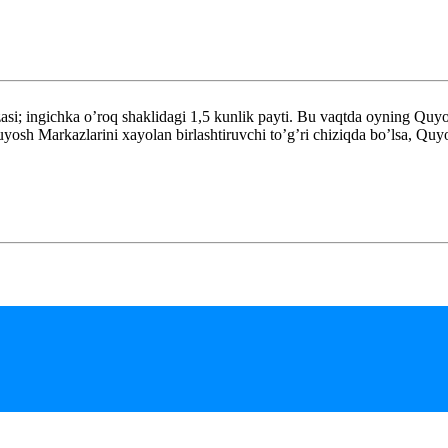
; ingichka o’roq shaklidagi 1,5 kunlik payti. Bu vaqtda oyning Quyos
sh Markazlarini xayolan birlashtiruvchi to’g’ri chiziqda bo’lsa, Quyosh