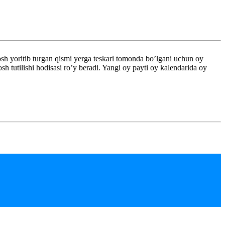
h yoritib turgan qismi yerga teskari tomonda bo’lgani uchun oy
 tutilishi hodisasi ro’y beradi. Yangi oy payti oy kalendarida oy