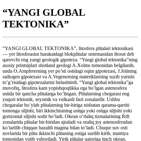
“YANGI GLOBAL
TEKTONIKA”
“YANGI GLOBAL TEKTONIKA”, litosfera plitalari tektonikasi
— yer litosferasini harakatdagi blokplitalar sistemasidan iborat deb
qarovchi eng yangi geologik gipoteza. “Yangi global tektonika”ning
asosiy printsiplari shotland geologi A.Xolms tomonidan belgilanib,
unda O.Ampfererning yer po’sti ostidagi oqim gipotezasi, J.Jolining
radiogen gipotezasi va A.Vegenerning materiklarning suzib yurishi
to’g’risidagi gipotezalarini birlashtirdi. “Yangi global tektonika”ga
muvofiq, litosfera kam yopishqoqlikka ega bo’lgan astenosfera
ustida bir qancha plitalarga bo’lingan. Plitalarning chegarasi eng
yuqori tektonik, seysmik va vulkanli faol zonalardir. Ushbu
chegaralar bo’ylab plitalarning bir-biriga nisbatan qarama-qarshi
tomonga siljishi, biri ikkinchisining ustiga yoki ostiga siljishi yoki
gorizontal siljishi sodir bo’ladi. Okean o’rtaliq tizmalarining Rift
zonalarida plitalar bir-biridan ajraladi va oraliq joy astenosferadan
ko’tarilib chiqqan bazaltli magma bilan to’ladi. Chuqur suv osti
novlarida bir plita ikkinchi plitaning ostiga surilib kirib, mantiya
tomonidan yutib yuboriladi. Yirik plitalar qatoriga tinch okean,