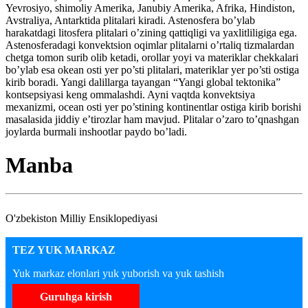
Yevrosiyo, shimoliy Amerika, Janubiy Amerika, Afrika, Hindiston,
Avstraliya, Antarktida plitalari kiradi. Astenosfera bo’ylab
harakatdagi litosfera plitalari o’zining qattiqligi va yaxlitliligiga ega.
Astenosferadagi konvektsion oqimlar plitalarni o’rtaliq tizmalardan
chetga tomon surib olib ketadi, orollar yoyi va materiklar chekkalari
bo’ylab esa okean osti yer po’sti plitalari, materiklar yer po’sti ostiga
kirib boradi. Yangi dalillarga tayangan “Yangi global tektonika”
kontsepsiyasi keng ommalashdi. Ayni vaqtda konvektsiya
mexanizmi, ocean osti yer po’stining kontinentlar ostiga kirib borishi
masalasida jiddiy e’tirozlar ham mavjud. Plitalar o’zaro to’qnashgan
joylarda burmali inshootlar paydo bo’ladi.
Manba
O'zbekiston Milliy Ensiklopediyasi
TEZ YUK MARKAZ
Yuk markaz elonlari yuk yuborish va yuk tashish
Guruhga kirish