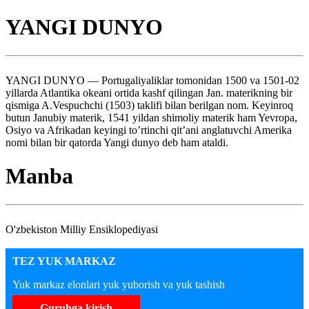
YANGI DUNYO
YANGI DUNYO — Portugaliyaliklar tomonidan 1500 va 1501-02
yillarda Atlantika okeani ortida kashf qilingan Jan. materikning bir
qismiga A.Vespuchchi (1503) taklifi bilan berilgan nom. Keyinroq
butun Janubiy materik, 1541 yildan shimoliy materik ham Yevropa,
Osiyo va Afrikadan keyingi to’rtinchi qit’ani anglatuvchi Amerika
nomi bilan bir qatorda Yangi dunyo deb ham ataldi.
Manba
O'zbekiston Milliy Ensiklopediyasi
TEZ YUK MARKAZ
Yuk markaz elonlari yuk yuborish va yuk tashish
Guruhga kirish