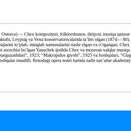
va) — Chex kompozitori, folklorshunos, dirijyor, musiqa jamoat a
ktabi, Leypsig va Vena konservatoriyalarida ta’lim olgan (1874— 80). 
qlarini to’plab, minglab namunalarini nashr etgan va o’rgangan, Chex f
tabi asoschisi bo’lgan Yanachek ijodida Chex va moravan xalqlar musiq
arguzashtlari”, 1923; “Makropulos giyohi”, 1925 va boshqalar), “Glago
boshqalar muallifi. Brnodagi opera teatri hamda nafis san’atlar akade