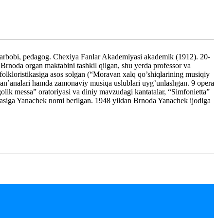
rbobi, pedagog. Chexiya Fanlar Akademiyasi akademik (1912). 20-
Brnoda organ maktabini tashkil qilgan, shu yerda professor va
olkloristikasiga asos solgan (“Moravan xalq qo’shiqlarining musiqiy
a an’analari hamda zamonaviy musiqa uslublari uyg’unlashgan. 9 opera
lik messa” oratoriyasi va diniy mavzudagi kantatalar, “Simfonietta”
miyasiga Yanachek nomi berilgan. 1948 yildan Brnoda Yanachek ijodiga