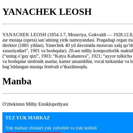
YANACHEK LEOSH
YANACHEK LEOSH (1854.3.7, Moraviya, Gukvaldi — 1928.12.8, Ostra
asr musiqa (opera) san’atining yirik namoyandasi. Pragadagi organ ma
direktor (1881 yildan). Yanechek 40 yil davomida moravan xalq qo’shi
xususiyatlari”, 1901 va boshqalar). 20-asr milliy kompozitorlik mak
(“uning o’gay qizi”, 1903; “Katya Kabanova”, 1921; “ayyor tulkicha s
va boshqalar simfonik asarlar, kamer ansambllar, vocal turkumlar va 
bag’ishlangan musiqa festivali o’tkazilmoqda.
Manba
O'zbekiston Milliy Ensiklopediyasi
TEZ YUK MARKAZ
Yuk markaz elonlari yuk yuborish va yuk tashish