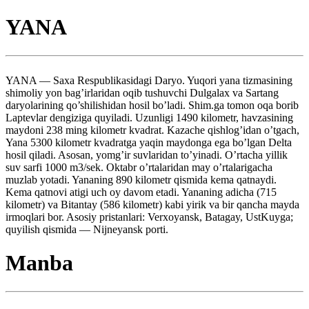
YANA
YANA — Saxa Respublikasidagi Daryo. Yuqori yana tizmasining
shimoliy yon bag’irlaridan oqib tushuvchi Dulgalax va Sartang
daryolarining qo’shilishidan hosil bo’ladi. Shim.ga tomon oqa borib
Laptevlar dengiziga quyiladi. Uzunligi 1490 kilometr, havzasining
maydoni 238 ming kilometr kvadrat. Kazache qishlog’idan o’tgach,
Yana 5300 kilometr kvadratga yaqin maydonga ega bo’lgan Delta
hosil qiladi. Asosan, yomg’ir suvlaridan to’yinadi. O’rtacha yillik
suv sarfi 1000 m3/sek. Oktabr o’rtalaridan may o’rtalarigacha
muzlab yotadi. Yananing 890 kilometr qismida kema qatnaydi.
Kema qatnovi atigi uch oy davom etadi. Yananing adicha (715
kilometr) va Bitantay (586 kilometr) kabi yirik va bir qancha mayda
irmoqlari bor. Asosiy pristanlari: Verxoyansk, Batagay, UstKuyga;
quyilish qismida — Nijneyansk porti.
Manba