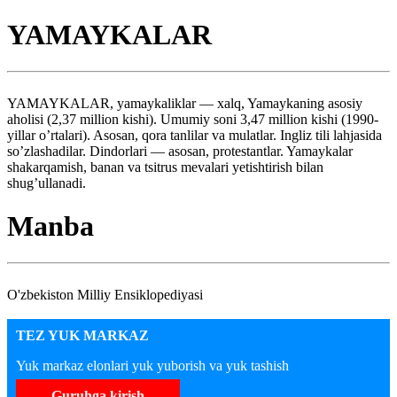
YAMAYKALAR
YAMAYKALAR, yamaykaliklar — xalq, Yamaykaning asosiy
aholisi (2,37 million kishi). Umumiy soni 3,47 million kishi (1990-
yillar o’rtalari). Asosan, qora tanlilar va mulatlar. Ingliz tili lahjasida
so’zlashadilar. Dindorlari — asosan, protestantlar. Yamaykalar
shakarqamish, banan va tsitrus mevalari yetishtirish bilan
shug’ullanadi.
Manba
O'zbekiston Milliy Ensiklopediyasi
TEZ YUK MARKAZ
Yuk markaz elonlari yuk yuborish va yuk tashish
Guruhga kirish