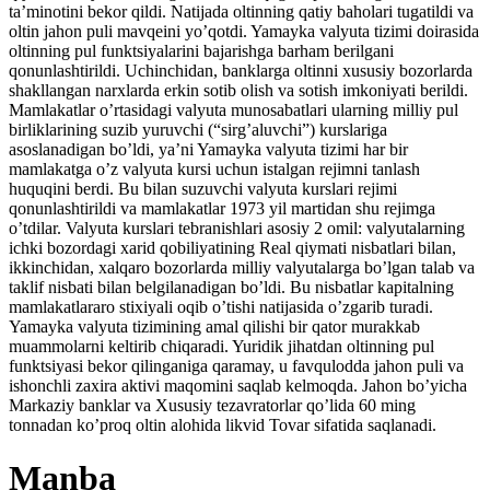
ta’minotini bekor qildi. Natijada oltinning qatiy baholari tugatildi va
oltin jahon puli mavqeini yo’qotdi. Yamayka valyuta tizimi doirasida
oltinning pul funktsiyalarini bajarishga barham berilgani
qonunlashtirildi. Uchinchidan, banklarga oltinni xususiy bozorlarda
shakllangan narxlarda erkin sotib olish va sotish imkoniyati berildi.
Mamlakatlar o’rtasidagi valyuta munosabatlari ularning milliy pul
birliklarining suzib yuruvchi (“sirg’aluvchi”) kurslariga
asoslanadigan bo’ldi, ya’ni Yamayka valyuta tizimi har bir
mamlakatga o’z valyuta kursi uchun istalgan rejimni tanlash
huquqini berdi. Bu bilan suzuvchi valyuta kurslari rejimi
qonunlashtirildi va mamlakatlar 1973 yil martidan shu rejimga
o’tdilar. Valyuta kurslari tebranishlari asosiy 2 omil: valyutalarning
ichki bozordagi xarid qobiliyatining Real qiymati nisbatlari bilan,
ikkinchidan, xalqaro bozorlarda milliy valyutalarga bo’lgan talab va
taklif nisbati bilan belgilanadigan bo’ldi. Bu nisbatlar kapitalning
mamlakatlararo stixiyali oqib o’tishi natijasida o’zgarib turadi.
Yamayka valyuta tizimining amal qilishi bir qator murakkab
muammolarni keltirib chiqaradi. Yuridik jihatdan oltinning pul
funktsiyasi bekor qilinganiga qaramay, u favqulodda jahon puli va
ishonchli zaxira aktivi maqomini saqlab kelmoqda. Jahon bo’yicha
Markaziy banklar va Xususiy tezavratorlar qo’lida 60 ming
tonnadan ko’proq oltin alohida likvid Tovar sifatida saqlanadi.
Manba