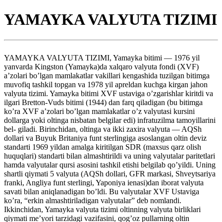
YAMAYKA VALYUTA TIZIMI
YAMAYKA VALYUTA TIZIMI, Yamayka bitimi — 1976 yil
yanvarda Kingston (Yamayka)da xalqaro valyuta fondi (XVF)
a’zolari bo’lgan mamlakatlar vakillari kengashida tuzilgan bitimga
muvofiq tashkil topgan va 1978 yil apreldan kuchga kirgan jahon
valyuta tizimi. Yamayka bitimi XVF ustaviga o’zgarishlar kiritdi va
ilgari Bretton-Vuds bitimi (1944) dan farq qiladigan (bu bitimga
ko’ra XVF a’zolari bo’lgan mamlakatlar o’z valyutasi kursini
dollarga yoki oltinga nisbatan belgilar edi) infratuzilma tamoyillarini
bel- giladi. Birinchidan, oltinga va ikki zaxira valyuta — AQSh
dollari va Buyuk Britaniya funt sterlingiga asoslangan oltin deviz
standarti 1969 yildan amalga kiritilgan SDR (maxsus qarz olish
huquqlari) standarti bilan almashtirildi va uning valyutalar paritetlari
hamda valyutalar qursi asosini tashkil etishi belgilab qo’yildi. Uning
shartli qiymati 5 valyuta (AQSh dollari, GFR markasi, Shveytsariya
franki, Angliya funt sterlingi, Yaponiya ienasi)dan iborat valyuta
savati bilan aniqlanadigan bo’ldi. Bu valyutalar XVF Ustaviga
ko’ra, “erkin almashtiriladigan valyutalar” deb nomlandi.
Ikkinchidan, Yamayka valyuta tizimi oltinning valyuta birliklari
qiymati me’yori tarzidagi vazifasini, qog’oz pullarning oltin