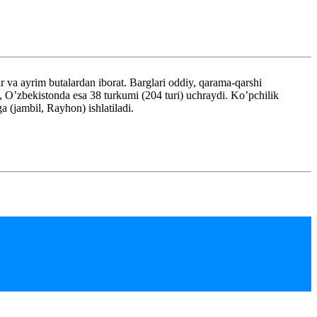
 va ayrim butalardan iborat. Barglari oddiy, qarama-qarshi
i), O’zbekistonda esa 38 turkumi (204 turi) uchraydi. Ko’pchilik
a (jambil, Rayhon) ishlatiladi.