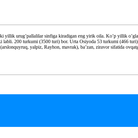
k urug’pallalilar sinfiga kiradigan eng yirik oila. Ko’p yillik o’glar
ki labli. 200 turkumi (3500 turi) bor. Urta Osiyoda 53 turkumi (466 tur
 (arslonquyruq, yalpiz, Rayhon, mavrak), ba’zan, ziravor sifatida ovqatg