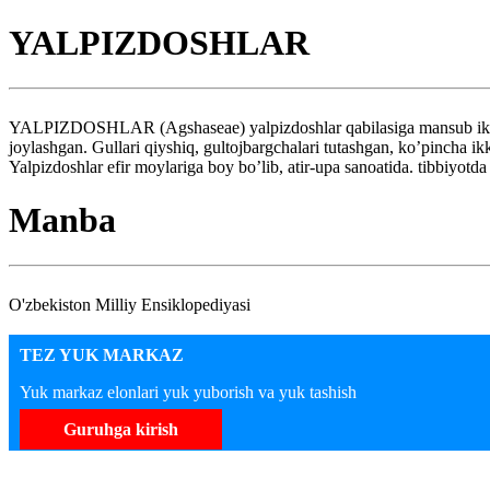
YALPIZDOSHLAR
YALPIZDOSHLAR (Agshaseae) yalpizdoshlar qabilasiga mansub ikki yilli
joylashgan. Gullari qiyshiq, gultojbargchalari tutashgan, ko’pincha ik
Yalpizdoshlar efir moylariga boy bo’lib, atir-upa sanoatida. tibbiyotda
Manba
O'zbekiston Milliy Ensiklopediyasi
TEZ YUK MARKAZ
Yuk markaz elonlari yuk yuborish va yuk tashish
Guruhga kirish