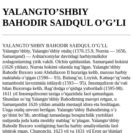
YALANGTO’SHBIY
BAHODIR SAIDQUL O’G’LI
YALANGTO’SHBIY BAHODIR SAIDQUL O’G’LI,
Yalangto’shbiy, Yalangto’shbiy otaliq (1576.15.9, Nurota — 1656,
Samarqand) — Ashtarxoniylar davridagi harbiymulkdor
zodagonlarning yirik vakili. Olchin qabilasidan. Samarqand hokimi
(1626 yildan). Nurota hokimi oilasida tug’ilgan. Yalangto’shbiy
Bahodir Buxoro xoni Abdullaxon II huzuriga kelib, maxsus harbiy
maktabda o’qigan (1590— 93). Bulung’ur, Loyish, Kattaqo’rg’onda
tumanboshi lavozimida ishlaydi (1593— 95). Imomqulixon da’vati
bilan Buxoroga kelib, Bag’dodga o’qishga yuboriladi (1595-98).
1611 yil Imomqulixonni taxtga o’tqazishda faol qatnashgan.
Shundan so’ng Yalangto’shbiy Bahodirning mavqei ortgan, u
Samarqandni 1626 yildan amalda mustaqil idora eta boshlagan.
Unga otaliq unvoni berilgan. Yalangto’shbiy Bahodirning o’z
qo’shini bo’lib, atrofdagi tumanlarga bosqinchilik yurishlari
natijasida juda katta moddiy mablag’ to’plagan. Yalangto’shbiy
Bahodir Buxoro xonligining barcha harbiy amaliyotlarida faol
ishtirok etgan. Chunonchi, 1623 yil va 1631 yil Eron qo’shinlari