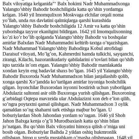
Balx viloyatiga kelganida”‘ Balx hokimi Nadr Muhammadxonga
Yalangto’shbiy Bahodir boshchiligida katta qo’shin yordamga
kelgan. 1640 yil Imomqulixon Moskvaga elchilar orqali noma
yo’llab, unda rus davlatini qalmiqlarga qarshi kurashida
Yalangto’shbiy Bahodir boshchiligida 12 Amir va katta qo’shin
yuborishga tayyor ekanligini bildirgan. 1642 yil Imomqulixonning
ko’zi ko’r bo’lib qolganda Yalangto’shbiy Bahodir va boshqalar
amirlar Balxdan Nadr Muhammadni keltirib taxtga o’tqazishgan.
Nadr Muhammad Yalangto’shbiy Bahodirga Kobul atrofidagi
Daraisuf viloyati, Mo’lg’on, Kahmerdni hamda tulkichi, sayqanchi,
zirangi, Kilachi, hazoranikudariy qabilalarini o’tovlari bilan qo’shib
iqto tarzida in’om etgan. Yalangto’shbiy Bahodir mamlakatda
xondan keyin eng badavlat shaxs bo’lgan. 1645 yil Yalangto’shbiy
Bahodir Buxoroda Nadr Muhammadxon bilan janjallashib qolib,
xonga qarshi Xo’jandda ko’tarilgan amirlar isyoniga boshchilik
qilgan. Isyonchilar Buxorodan isyonni bostirish uchun yuborilgan
Abdulaziz sultonni asir olib Buxoroga yurish qilishgan. Buxoroning
g’arbidagi Oqtepa mavzeida ular Abdulazizni xon deb e’lon qilib,
so’ngra poytaxtni qamal qilishgan. Nadr Muhammadxon 3 oylik
qamaldan so’ng shaharni tark etishga majbur bo’lgan. U
boburiylardan Shoh Jahondan yordam so’ragan. 1646 yil Shoh
Jahon Balxga kenja o’g’li Murodbaxiash katta qo’shin bilan
jo’natgan. Bu qo’shin Balx viloyatini himoya qilish o’rniga uni
bosib olgan. Boburiylar Balhda 2 yildan oshiq hukmronlik
qilishgan, biroq u yerda mustahkam o’rnasha olishmagan. 1648 yil