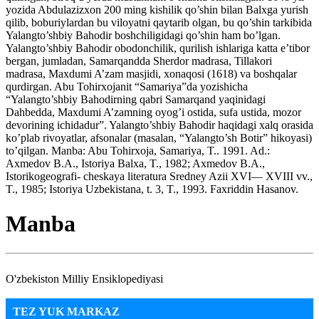
yozida Abdulazizxon 200 ming kishilik qo’shin bilan Balxga yurish
qilib, boburiylardan bu viloyatni qaytarib olgan, bu qo’shin tarkibida
Yalangto’shbiy Bahodir boshchiligidagi qo’shin ham bo’lgan.
Yalangto’shbiy Bahodir obodonchilik, qurilish ishlariga katta e’tibor
bergan, jumladan, Samarqandda Sherdor madrasa, Tillakori
madrasa, Maxdumi A’zam masjidi, xonaqosi (1618) va boshqalar
qurdirgan. Abu Tohirxojanit “Samariya”da yozishicha
“Yalangto’shbiy Bahodirning qabri Samarqand yaqinidagi
Dahbedda, Maxdumi A’zamning oyog’i ostida, sufa ustida, mozor
devorining ichidadur”. Yalangto’shbiy Bahodir haqidagi xalq orasida
ko’plab rivoyatlar, afsonalar (masalan, “Yalangto’sh Botir” hikoyasi)
to’qilgan. Manba: Abu Tohirxoja, Samariya, T.. 1991. Ad.:
Axmedov B.A., Istoriya Balxa, T., 1982; Axmedov B.A.,
Istorikogeografi- cheskaya literatura Sredney Azii XVI— XVIII vv.,
T., 1985; Istoriya Uzbekistana, t. 3, T., 1993. Faxriddin Hasanov.
Manba
O'zbekiston Milliy Ensiklopediyasi
TEZ YUK MARKAZ