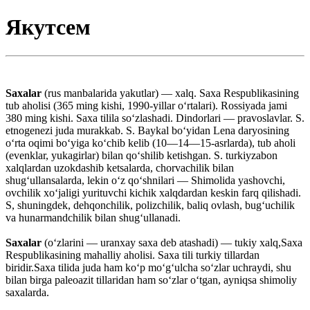
Якутсем
Saxalar
(rus manbalarida yakutlar) — xalq. Saxa Respublikasining
tub aholisi (365 ming kishi, 1990-yillar oʻrtalari). Rossiyada jami
380 ming kishi. Saxa tilila soʻzlashadi. Dindorlari — pravoslavlar. S.
etnogenezi juda murakkab. S. Baykal boʻyidan Lena daryosining
oʻrta oqimi boʻyiga koʻchib kelib (10—14—15-asrlarda), tub aholi
(evenklar, yukagirlar) bilan qoʻshilib ketishgan. S. turkiyzabon
xalqlardan uzokdashib ketsalarda, chorvachilik bilan
shugʻullansalarda, lekin oʻz qoʻshnilari — Shimolida yashovchi,
ovchilik xoʻjaligi yurituvchi kichik xalqdardan keskin farq qilishadi.
S, shuningdek, dehqonchilik, polizchilik, baliq ovlash, bugʻuchilik
va hunarmandchilik bilan shugʻullanadi.
Saxalar
(oʻzlarini — uranxay saxa deb atashadi) — tukiy xalq,Saxa
Respublikasining mahalliy aholisi. Saxa tili turkiy tillardan
biridir.Saxa tilida juda ham koʻp moʻgʻulcha soʻzlar uchraydi, shu
bilan birga paleoazit tillaridan ham soʻzlar oʻtgan, ayniqsa shimoliy
saxalarda.