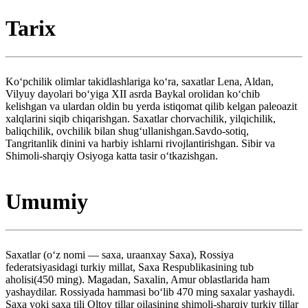
Tarix
Koʻpchilik olimlar takidlashlariga koʻra, saxatlar Lena, Aldan,
Vilyuy dayolari boʻyiga XII asrda Baykal orolidan koʻchib
kelishgan va ulardan oldin bu yerda istiqomat qilib kelgan paleoazit
xalqlarini siqib chiqarishgan. Saxatlar chorvachilik, yilqichilik,
baliqchilik, ovchilik bilan shugʻullanishgan.Savdo-sotiq,
Tangritanlik dinini va harbiy ishlarni rivojlantirishgan. Sibir va
Shimoli-sharqiy Osiyoga katta tasir oʻtkazishgan.
Umumiy
Saxatlar (oʻz nomi — saxa, uraanxay Saxa), Rossiya
federatsiyasidagi turkiy millat, Saxa Respublikasining tub
aholisi(450 ming). Magadan, Saxalin, Amur oblastlarida ham
yashaydilar. Rossiyada hammasi boʻlib 470 ming saxalar yashaydi.
Saxa yoki saxa tili Oltoy tillar oilasining shimoli-sharqiy turkiy tillar