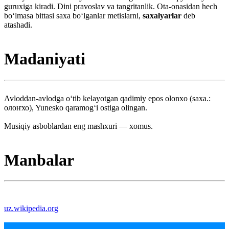
guruxiga kiradi. Dini pravoslav va tangritanlik. Ota-onasidan hech
boʻlmasa bittasi saxa boʻlganlar metislarni,
saxalyarlar
deb
atashadi.
Madaniyati
Avloddan-avlodga oʻtib kelayotgan qadimiy epos olonxo (saxa.:
олоҥхо), Yunesko qaramogʻi ostiga olingan.
Musiqiy asboblardan eng mashxuri — xomus.
Manbalar
uz.wikipedia.org