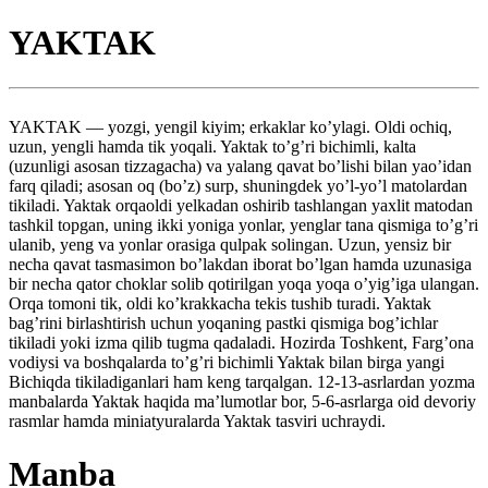
YAKTAK
YAKTAK — yozgi, yengil kiyim; erkaklar ko’ylagi. Oldi ochiq,
uzun, yengli hamda tik yoqali. Yaktak to’g’ri bichimli, kalta
(uzunligi asosan tizzagacha) va yalang qavat bo’lishi bilan yao’idan
farq qiladi; asosan oq (bo’z) surp, shuningdek yo’l-yo’l matolardan
tikiladi. Yaktak orqaoldi yelkadan oshirib tashlangan yaxlit matodan
tashkil topgan, uning ikki yoniga yonlar, yenglar tana qismiga to’g’ri
ulanib, yeng va yonlar orasiga qulpak solingan. Uzun, yensiz bir
necha qavat tasmasimon bo’lakdan iborat bo’lgan hamda uzunasiga
bir necha qator choklar solib qotirilgan yoqa yoqa o’yig’iga ulangan.
Orqa tomoni tik, oldi ko’krakkacha tekis tushib turadi. Yaktak
bag’rini birlashtirish uchun yoqaning pastki qismiga bog’ichlar
tikiladi yoki izma qilib tugma qadaladi. Hozirda Toshkent, Farg’ona
vodiysi va boshqalarda to’g’ri bichimli Yaktak bilan birga yangi
Bichiqda tikiladiganlari ham keng tarqalgan. 12-13-asrlardan yozma
manbalarda Yaktak haqida ma’lumotlar bor, 5-6-asrlarga oid devoriy
rasmlar hamda miniatyuralarda Yaktak tasviri uchraydi.
Manba