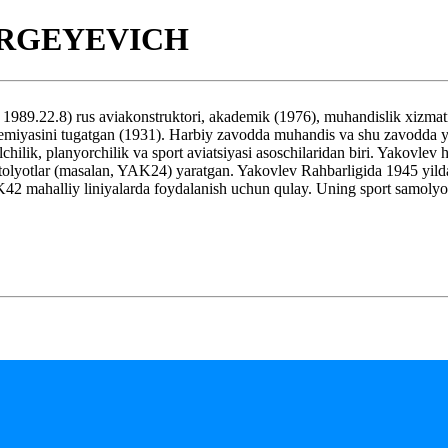
ERGEYEVICH
rus aviakonstruktori, akademik (1976), muhandislik xizmati gene
asini tugatgan (1931). Harbiy zavodda muhandis va shu zavodda yengil
ilik, planyorchilik va sport aviatsiyasi asoschilaridan biri. Yakovlev 
lyotlar (masalan, YAK24) yaratgan. Yakovlev Rahbarligida 1945 yilda
AK42 mahalliy liniyalarda foydalanish uchun qulay. Uning sport samol