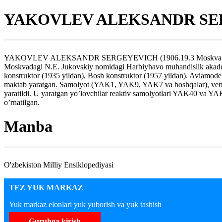
YAKOVLEV ALEKSANDR S
YAKOVLEV ALEKSANDR SERGEYEVICH (1906.19.3 Moskva 1989.22.8) 
Moskvadagi N.E. Jukovskiy nomidagi Harbiyhavo muhandislik akademiy
konstruktor (1935 yildan), Bosh konstruktor (1957 yildan). Aviamodelch
maktab yaratgan. Samolyot (YAK1, YAK9, YAK7 va boshqalar), verto
yaratildi. U yaratgan yo’lovchilar reaktiv samolyotlari YAK40 va Y
o’rnatilgan.
Manba
O'zbekiston Milliy Ensiklopediyasi
TEZ YUK MARKAZ
Yuk markaz elonlari yuk yuborish va yuk tashish
Guruhga kirish