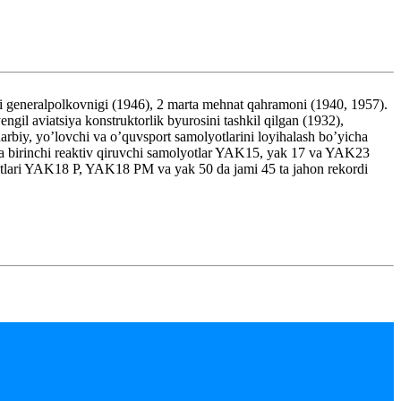
ralpolkovnigi (1946), 2 marta mehnat qahramoni (1940, 1957).
 aviatsiya konstruktorlik byurosini tashkil qilgan (1932),
harbiy, yo’lovchi va o’quvsport samolyotlarini loyihalash bo’yicha
 birinchi reaktiv qiruvchi samolyotlar YAK15, yak 17 va YAK23
yotlari YAK18 P, YAK18 PM va yak 50 da jami 45 ta jahon rekordi