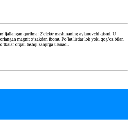
’ljallangan qurilma; 2)elektr mashinaning aylanuvchi qismi. U
yorlangan magnit o’zakdan iborat. Po’lat listlar lok yoki qog’oz bilan
’tkalar orqali tashqi zanjirga ulanadi.