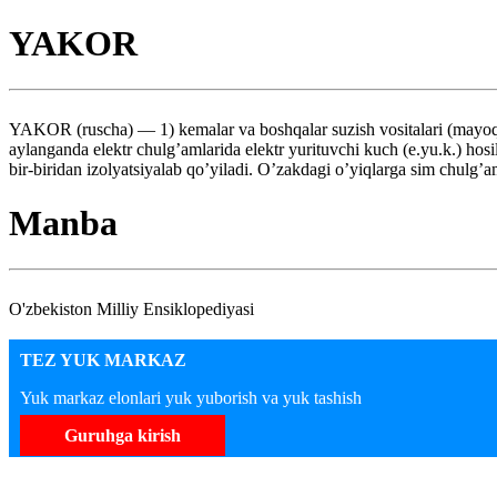
YAKOR
YAKOR (ruscha) — 1) kemalar va boshqalar suzish vositalari (mayoq,
aylanganda elektr chulg’amlarida elektr yurituvchi kuch (e.yu.k.) hosil
bir-biridan izolyatsiyalab qo’yiladi. O’zakdagi o’yiqlarga sim chulg’am
Manba
O'zbekiston Milliy Ensiklopediyasi
TEZ YUK MARKAZ
Yuk markaz elonlari yuk yuborish va yuk tashish
Guruhga kirish