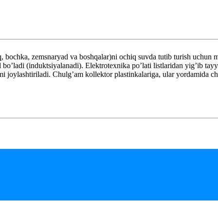
 bochka, zemsnaryad va boshqalar)ni ochiq suvda tutib turish uchun mo
 bo’ladi (induktsiyalanadi). Elektrotexnika po’lati listlaridan yig’ib tay
i joylashtiriladi. Chulg’am kollektor plastinkalariga, ular yordamida cho