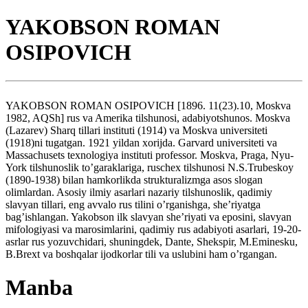
YAKOBSON ROMAN
OSIPOVICH
YAKOBSON ROMAN OSIPOVICH [1896. 11(23).10, Moskva
1982, AQSh] rus va Amerika tilshunosi, adabiyotshunos. Moskva
(Lazarev) Sharq tillari instituti (1914) va Moskva universiteti
(1918)ni tugatgan. 1921 yildan xorijda. Garvard universiteti va
Massachusets texnologiya instituti professor. Moskva, Praga, Nyu-
York tilshunoslik to’garaklariga, ruschex tilshunosi N.S.Trubeskoy
(1890-1938) bilan hamkorlikda strukturalizmga asos slogan
olimlardan. Asosiy ilmiy asarlari nazariy tilshunoslik, qadimiy
slavyan tillari, eng avvalo rus tilini o’rganishga, she’riyatga
bag’ishlangan. Yakobson ilk slavyan she’riyati va eposini, slavyan
mifologiyasi va marosimlarini, qadimiy rus adabiyoti asarlari, 19-20-
asrlar rus yozuvchidari, shuningdek, Dante, Shekspir, M.Eminesku,
B.Brext va boshqalar ijodkorlar tili va uslubini ham o’rgangan.
Manba