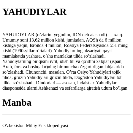
YAHUDIYLAR
YAHUDIYLAR (o’zlarini yegudim, IDN deb atashadi) — xalq.
Umumiy soni 13,62 million kishi, jumladan, AQSh da 6 million
kishiga yaqin, Isroilda 4 million, Rossiya Federatsiyasida 551 ming
kishi (1990-yillar o’rtalari). Yahudiylarning aksariyati qaysi
mamlakatda yashasa, o’sha mamlakat tilida so’zlashadi.
Yahudiylarning bir qismi ivrit, idish tili va qo’shni xalqlar (ispan,
Arab, fors va boshqalar)ning birmuncha o’zgartirilgan lahjalarida
so’zlashadi. Chunonchi, masalan, O’rta Osiyo Yahudiylari tojik
tilida, gruzin Yahudiylari gruzin tilida, Dog’iston Yahudiylari tot
tilida so’zlashadi. Dindorlari — asosan, iudaistlar. Yahudiylar
diasporasida ularni Ashkenazi va sefardlarga ajratish udum bo’lgan.
Manba
O'zbekiston Milliy Ensiklopediyasi