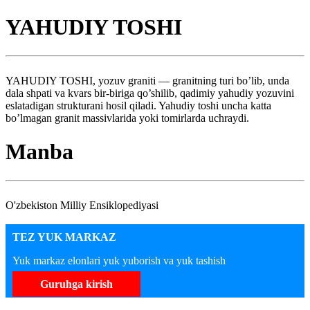
YAHUDIY TOSHI
YAHUDIY TOSHI, yozuv graniti — granitning turi bo’lib, unda
dala shpati va kvars bir-biriga qo’shilib, qadimiy yahudiy yozuvini
eslatadigan strukturani hosil qiladi. Yahudiy toshi uncha katta
bo’lmagan granit massivlarida yoki tomirlarda uchraydi.
Manba
O'zbekiston Milliy Ensiklopediyasi
TEZ YUK MARKAZ
Yuk markaz elonlari yuk yuborish va yuk tashish
Guruhga kirish