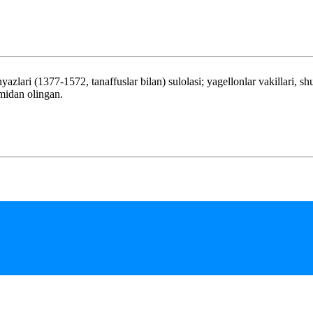
ri (1377-1572, tanaffuslar bilan) sulolasi; yagellonlar vakillari, 
midan olingan.