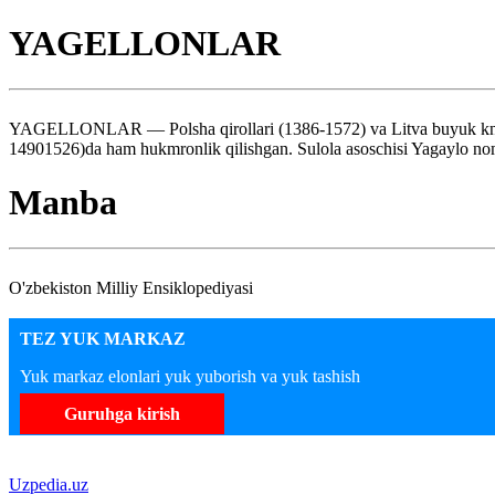
YAGELLONLAR
YAGELLONLAR — Polsha qirollari (1386-1572) va Litva buyuk knyazla
14901526)da ham hukmronlik qilishgan. Sulola asoschisi Yagaylo no
Manba
O'zbekiston Milliy Ensiklopediyasi
TEZ YUK MARKAZ
Yuk markaz elonlari yuk yuborish va yuk tashish
Guruhga kirish
Uzpedia.uz