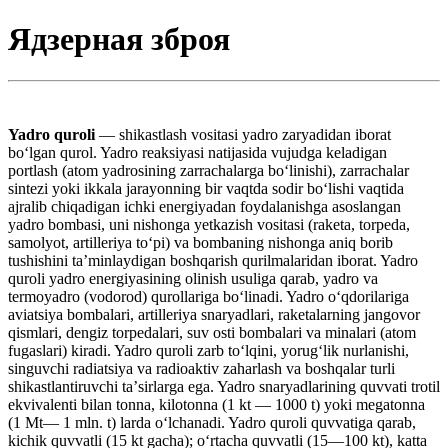
Ядзерная зброя
Yadro quroli
— shikastlash vositasi yadro zaryadidan iborat
boʻlgan qurol. Yadro reaksiyasi natijasida vujudga keladigan
portlash (atom yadrosining zarrachalarga boʻlinishi), zarrachalar
sintezi yoki ikkala jarayonning bir vaqtda sodir boʻlishi vaqtida
ajralib chiqadigan ichki energiyadan foydalanishga asoslangan
yadro bombasi, uni nishonga yetkazish vositasi (raketa, torpeda,
samolyot, artilleriya toʻpi) va bombaning nishonga aniq borib
tushishini taʼminlaydigan boshqarish qurilmalaridan iborat. Yadro
quroli yadro energiyasining olinish usuliga qarab, yadro va
termoyadro (vodorod) qurollariga boʻlinadi. Yadro oʻqdorilariga
aviatsiya bombalari, artilleriya snaryadlari, raketalarning jangovor
qismlari, dengiz torpedalari, suv osti bombalari va minalari (atom
fugaslari) kiradi. Yadro quroli zarb toʻlqini, yorugʻlik nurlanishi,
singuvchi radiatsiya va radioaktiv zaharlash va boshqalar turli
shikastlantiruvchi taʼsirlarga ega. Yadro snaryadlarining quvvati trotil
ekvivalenti bilan tonna, kilotonna (1 kt — 1000 t) yoki megatonna
(1 Mt— 1 mln. t) larda oʻlchanadi. Yadro quroli quvvatiga qarab,
kichik quvvatli (15 kt gacha); oʻrtacha quvvatli (15—100 kt), katta