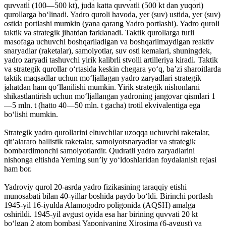
quvvatli (100—500 kt), juda katta quvvatli (500 kt dan yuqori)
qurollarga boʻlinadi. Yadro quroli havoda, yer (suv) ustida, yer (suv)
ostida portlashi mumkin (yana qarang Yadro portlashi). Yadro quroli
taktik va strategik jihatdan farklanadi. Taktik qurollarga turli
masofaga uchuvchi boshqariladigan va boshqarilmaydigan reaktiv
snaryadlar (raketalar), samolyotlar, suv osti kemalari, shuningdek,
yadro zaryadi tashuvchi yirik kalibrli stvolli artilleriya kiradi. Taktik
va strategik qurollar oʻrtasida keskin chegara yoʻq, baʼzi sharoitlarda
taktik maqsadlar uchun moʻljallagan yadro zaryadlari strategik
jahatdan ham qoʻllanilishi mumkin. Yirik strategik nishonlarni
shikastlantirish uchun moʻljallangan yadroning jangovar qismlari 1
—5 mln. t (hatto 40—50 mln. t gacha) trotil ekvivalentiga ega
boʻlishi mumkin.
Strategik yadro qurollarini eltuvchilar uzoqqa uchuvchi raketalar,
qitʼalararo ballistik raketalar, samolyotsnaryadlar va strategik
bombardimonchi samolyotlardir. Qudratli yadro zaryadlarini
nishonga eltishda Yerning sunʼiy yoʻldoshlaridan foydalanish rejasi
ham bor.
Yadroviy qurol 20-asrda yadro fizikasining taraqqiy etishi
munosabati bilan 40-yillar boshida paydo boʻldi. Birinchi portlash
1945-yil 16-iyulda Alamogodro poligonida (AQSH) amalga
oshirildi. 1945-yil avgust oyida esa har birining quvvati 20 kt
boʻlgan 2 atom bombasi Yaponiyaning Xirosima (6-avgust) va