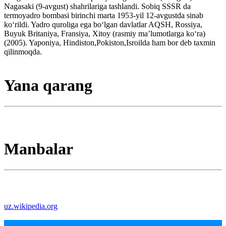
Nagasaki (9-avgust) shahrilariga tashlandi. Sobiq SSSR da
termoyadro bombasi birinchi marta 1953-yil 12-avgustda sinab
koʻrildi. Yadro quroliga ega boʻlgan davlatlar AQSH, Rossiya,
Buyuk Britaniya, Fransiya, Xitoy (rasmiy maʼlumotlarga koʻra)
(2005). Yaponiya, Hindiston,Pokiston,Isroilda ham bor deb taxmin
qilinmoqda.
Yana qarang
Manbalar
uz.wikipedia.org