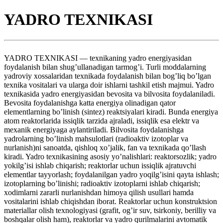
YADRO TEXNIKASI
YADRO TEXNIKASI — texnikaning yadro energiyasidan
foydalanish bilan shug’ullanadigan tarmog’i. Turli moddalarning
yadroviy xossalaridan texnikada foydalanish bilan bog’liq bo’lgan
texnika vositalari va ularga doir ishlarni tashkil etish majmui. Yadro
texnikasida yadro energiyasidan bevosita va bilvosita foydalaniladi.
Bevosita foydalanishga katta energiya olinadigan qator
elementlarning bo’linish (sintez) reaktsiyalari kiradi. Bunda energiya
atom reaktorlarida issiqlik tarzida ajraladi, issiqlik esa elektr va
mexanik energiyaga aylantiriladi. Bilvosita foydalanishga
yadrolarning bo’linish mahsulotlari (radioaktiv izotoplar va
nurlanish)ni sanoatda, qishloq xo’jalik, fan va texnikada qo’llash
kiradi. Yadro texnikasining asosiy yo’nalishlari: reaktorsozlik; yadro
yokilg’isi ishlab chiqarish; reaktorlar uchun issiqlik ajratuvchi
elementlar tayyorlash; foydalanilgan yadro yoqilg’isini qayta ishlash;
izotoplarning bo’linishi; radioaktiv izotoplarni ishlab chiqarish;
xodimlarni zararli nurlanishdan himoya qilish usullari hamda
vositalarini ishlab chiqishdan iborat. Reaktorlar uchun konstruktsion
materiallar olish texnologiyasi (grafit, og’ir suv, tsirkoniy, berilliy va
boshqalar olish ham), reaktorlar va yadro qurilmalarini avtomatik