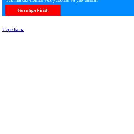
Yuk markaz elonlari yuk yuborish va yuk tashish
Guruhga kirish
Uzpedia.uz