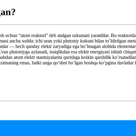
gan?
h uchun “atom reaktori” deb atalgan uskunani yaratdilar. Bu reaktorda 
si ancha sodda: ichi uran yoki plutoniy kukuni bilan to’ldirilgan metal
lar — hech qanday elektr zaryadiga ega bo’lmagan alohida elementar za
Uran plutoniyga aylanadi, issiqlikdan esa elektr energiyasi ishlab chiqar
babdan atom elektr stantsiyalarini qurishga keskin qarshilik ko’rsatadi
Ukrainaning emas, balki unga qo’shni bo’lgan boshqa ko’pgina davlatlar