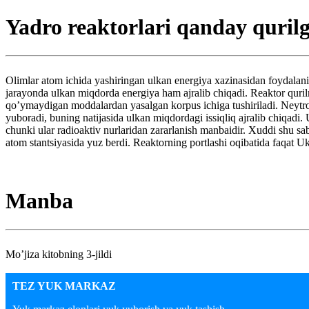
Yadro reaktorlari qanday quril
Olimlar atom ichida yashiringan ulkan energiya xazinasidan foydalanis
jarayonda ulkan miqdorda energiya ham ajralib chiqadi. Reaktor qurilma
qo’ymaydigan moddalardan yasalgan korpus ichiga tushiriladi. Neytron
yuboradi, buning natijasida ulkan miqdordagi issiqliq ajralib chiqadi. 
chunki ular radioaktiv nurlaridan zararlanish manbaidir. Xuddi shu sa
atom stantsiyasida yuz berdi. Reaktorning portlashi oqibatida faqat 
Manba
Mo’jiza kitobning 3-jildi
TEZ YUK MARKAZ