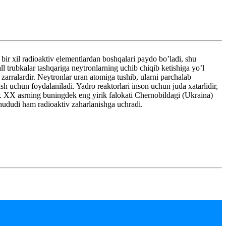
bir xil radioaktiv elementlardan boshqalari paydo bo’ladi, shu
l trubkalar tashqariga neytronlarning uchib chiqib ketishiga yo’l
rralardir. Neytronlar uran atomiga tushib, ularni parchalab
ish uchun foydalaniladi. Yadro reaktorlari inson uchun juda xatarlidir,
lar. XX asrning buningdek eng yirik falokati Chernobildagi (Ukraina)
 hududi ham radioaktiv zaharlanishga uchradi.