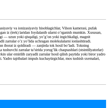
viy va ionizasiyaviy hisoblagichlar, Vilson kamerasi, pufak
igan iz (trek) laridan foydalanib ularni o’rganish mumkin. Xususan,
gi — uzun yoki qisqaligi, yo’g’on yoki ingichkaligi, magnit
li zarralar o’z yo’lida uchragan molekulalarni ionlashtiradi.
an iborat iz qoldiradi — zanjirda tok hosil bo’ladi. Tokning
ushuvchi zarralar ta’sirida yorug’lik chaqnashlari (stsintillyatorlar)
n ular emirilib zaryadli zarralar hosil qilish paytida yoki biror yadro
di. Yadro tajribalari impuls kuchaytirgichlar, mos tushish sxemalari,