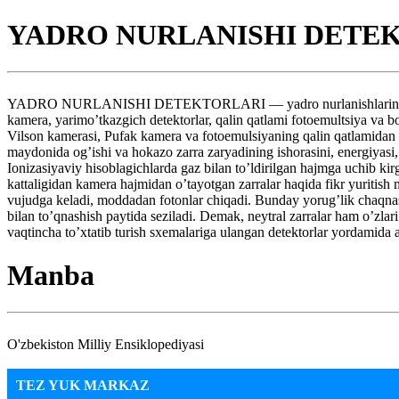
YADRO NURLANISHI DETE
YADRO NURLANISHI DETEKTORLARI — yadro nurlanishlarini kuzatish v
kamera, yarimo’tkazgich detektorlar, qalin qatlami fotoemultsiya va b
Vilson kamerasi, Pufak kamera va fotoemulsiyaning qalin qatlamidan nu
maydonida og’ishi va hokazo zarra zaryadining ishorasini, energiyasi, 
Ionizasiyaviy hisoblagichlarda gaz bilan to’ldirilgan hajmga uchib kirg
kattaligidan kamera hajmidan o’tayotgan zarralar haqida fikr yuritish m
vujudga keladi, moddadan fotonlar chiqadi. Bunday yorug’lik chaqnashlar
bilan to’qnashish paytida seziladi. Demak, neytral zarralar ham o’zlari 
vaqtincha to’xtatib turish sxemalariga ulangan detektorlar yordamida a
Manba
O'zbekiston Milliy Ensiklopediyasi
TEZ YUK MARKAZ