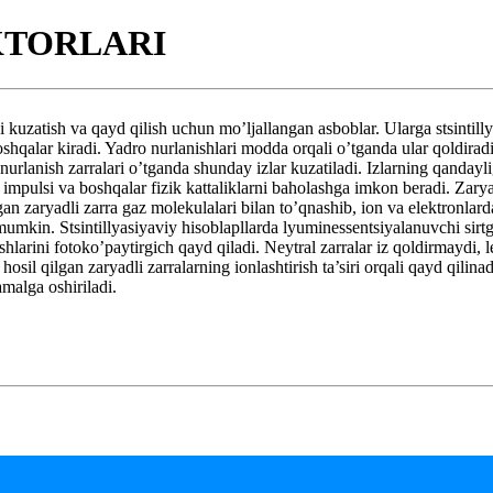
KTORLARI
a qayd qilish uchun mo’ljallangan asboblar. Ularga stsintillyasiya
oshqalar kiradi. Yadro nurlanishlari modda orqali o’tganda ular qoldirad
rlanish zarralari o’tganda shunday izlar kuzatiladi. Izlarning qandayli
impulsi va boshqalar fizik kattaliklarni baholashga imkon beradi. Zaryad
an zaryadli zarra gaz molekulalari bilan to’qnashib, ion va elektronlard
umkin. Stsintillyasiyaviy hisoblapllarda lyuminessentsiyalanuvchi sirtga t
ini fotoko’paytirgich qayd qiladi. Neytral zarralar iz qoldirmaydi, leki
hosil qilgan zaryadli zarralarning ionlashtirish ta’siri orqali qayd qilina
malga oshiriladi.