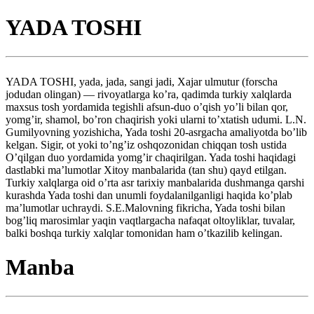
YADA TOSHI
YADA TOSHI, yada, jada, sangi jadi, Xajar ulmutur (forscha
jodudan olingan) — rivoyatlarga ko’ra, qadimda turkiy xalqlarda
maxsus tosh yordamida tegishli afsun-duo o’qish yo’li bilan qor,
yomg’ir, shamol, bo’ron chaqirish yoki ularni to’xtatish udumi. L.N.
Gumilyovning yozishicha, Yada toshi 20-asrgacha amaliyotda bo’lib
kelgan. Sigir, ot yoki to’ng’iz oshqozonidan chiqqan tosh ustida
O’qilgan duo yordamida yomg’ir chaqirilgan. Yada toshi haqidagi
dastlabki ma’lumotlar Xitoy manbalarida (tan shu) qayd etilgan.
Turkiy xalqlarga oid o’rta asr tarixiy manbalarida dushmanga qarshi
kurashda Yada toshi dan unumli foydalanilganligi haqida ko’plab
ma’lumotlar uchraydi. S.E.Malovning fikricha, Yada toshi bilan
bog’liq marosimlar yaqin vaqtlargacha nafaqat oltoyliklar, tuvalar,
balki boshqa turkiy xalqlar tomonidan ham o’tkazilib kelingan.
Manba