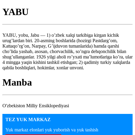
YABU
YABU, yobu, Jabu — 1) o’zbek xalqi tarkibiga kirgan kichik
urug’lardan biri. 20-asrning boshlarida (hozirgi Pastdarg’om,
Kattaqo’rg’on, Narpay, G’ijduvon tumanlarida) hamda qarshi
cho’lida yashab, asosan, chorvachilik, so’ngra dehqonchilik bilan
shug’ullanganlar. 1926 yilgi aholi ro’yxati ma’lumotlariga ko’ra, ular
4 mingga yaqin kishini tashkil etishgan; 2) qadimiy turkiy xalqlarda
qabila boshliqlari, hokimlar, xonlar unvoni.
Manba
O'zbekiston Milliy Ensiklopediyasi
TEZ YUK MARKAZ
Yuk markaz elonlari yuk yuborish va yuk tashish