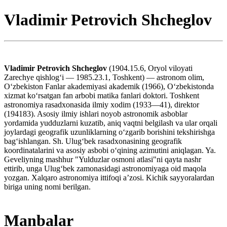
Vladimir Petrovich Shcheglov
Vladimir Petrovich Shcheglov
(1904.15.6, Oryol viloyati
Zarechye qishlogʻi — 1985.23.1, Toshkent) — astronom olim,
Oʻzbekiston Fanlar akademiyasi akademik (1966), Oʻzbekistonda
xizmat koʻrsatgan fan arbobi matika fanlari doktori. Toshkent
astronomiya rasadxonasida ilmiy xodim (1933—41), direktor
(194183). Asosiy ilmiy ishlari noyob astronomik asboblar
yordamida yudduzlarni kuzatib, aniq vaqtni belgilash va ular orqali
joylardagi geografik uzunliklarning oʻzgarib borishini tekshirishga
bagʻishlangan. Sh. Ulugʻbek rasadxonasining geografik
koordinatalarini va asosiy asbobi oʻqining azimutini aniqlagan. Ya.
Geveliyning mashhur "Yulduzlar osmoni atlasi"ni qayta nashr
ettirib, unga Ulugʻbek zamonasidagi astronomiyaga oid maqola
yozgan. Xalqaro astronomiya ittifoqi aʼzosi. Kichik sayyoralardan
biriga uning nomi berilgan.
Manbalar