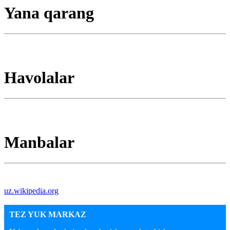
Yana qarang
Havolalar
Manbalar
uz.wikipedia.org
TEZ YUK MARKAZ