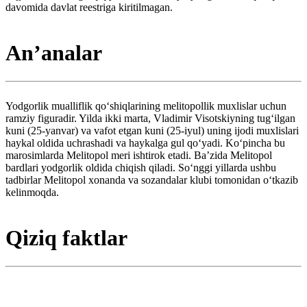
davomida davlat reestriga kiritilmagan.
Anʼanalar
Yodgorlik mualliflik qoʻshiqlarining melitopollik muxlislar uchun
ramziy figuradir. Yilda ikki marta, Vladimir Visotskiyning tugʻilgan
kuni (25-yanvar) va vafot etgan kuni (25-iyul) uning ijodi muxlislari
haykal oldida uchrashadi va haykalga gul qoʻyadi. Koʻpincha bu
marosimlarda Melitopol meri ishtirok etadi. Baʼzida Melitopol
bardlari yodgorlik oldida chiqish qiladi. Soʻnggi yillarda ushbu
tadbirlar Melitopol xonanda va sozandalar klubi tomonidan oʻtkazib
kelinmoqda.
Qiziq faktlar