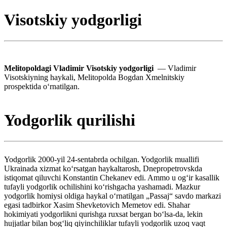
Visotskiy yodgorligi
Melitopoldagi Vladimir Visotskiy yodgorligi
— Vladimir
Visotskiyning haykali, Melitopolda Bogdan Xmelnitskiy
prospektida oʻrnatilgan.
Yodgorlik qurilishi
Yodgorlik 2000-yil 24-sentabrda ochilgan. Yodgorlik muallifi
Ukrainada xizmat koʻrsatgan haykaltarosh, Dnepropetrovskda
istiqomat qiluvchi Konstantin Chekanev edi. Ammo u ogʻir kasallik
tufayli yodgorlik ochilishini koʻrishgacha yashamadi. Mazkur
yodgorlik homiysi oldiga haykal oʻrnatilgan „Passaj“ savdo markazi
egasi tadbirkor Xasim Shevketovich Memetov edi. Shahar
hokimiyati yodgorlikni qurishga ruxsat bergan boʻlsa-da, lekin
hujjatlar bilan bogʻliq qiyinchiliklar tufayli yodgorlik uzoq vaqt