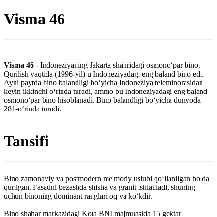
Visma 46
Visma 46
- Indoneziyaning Jakarta shahridagi osmonoʻpar bino.
Qurilish vaqtida (1996-yil) u Indoneziyadagi eng baland bino edi.
Ayni paytda bino balandligi boʻyicha Indoneziya teleminorasidan
keyin ikkinchi oʻrinda turadi, ammo bu Indoneziyadagi eng baland
osmonoʻpar bino hisoblanadi. Bino balandligi boʻyicha dunyoda
281-oʻrinda turadi.
Tansifi
Bino zamonaviy va postmodern me'moriy uslubi qoʻllanilgan holda
qurilgan. Fasadni bezashda shisha va granit ishlatiladi, shuning
uchun binoning dominant ranglari oq va koʻkdir.
Bino shahar markazidagi Kota BNI majmuasida 15 gektar