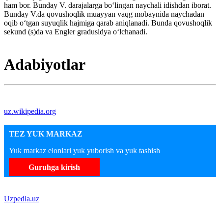
ham bor. Bunday V. darajalarga boʻlingan naychali idishdan iborat.
Bunday V.da qovushoqlik muayyan vaqg mobaynida naychadan
oqib oʻtgan suyuqlik hajmiga qarab aniqlanadi. Bunda qovushoqlik
sekund (s)da va Engler gradusidya oʻlchanadi.
Adabiyotlar
uz.wikipedia.org
TEZ YUK MARKAZ
Yuk markaz elonlari yuk yuborish va yuk tashish
Guruhga kirish
Uzpedia.uz