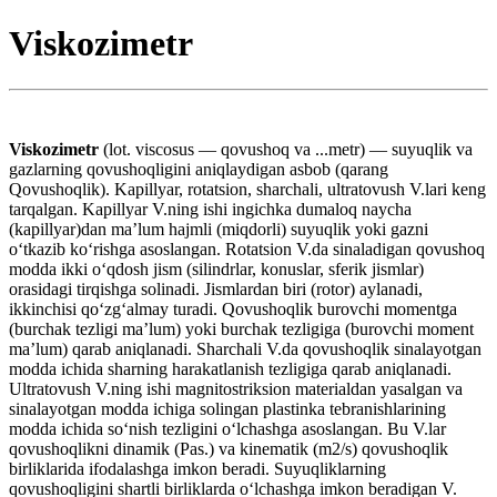
Viskozimetr
Viskozimetr
(lot. viscosus — qovushoq va ...metr) — suyuqlik va
gazlarning qovushoqligini aniqlaydigan asbob (qarang
Qovushoqlik). Kapillyar, rotatsion, sharchali, ultratovush V.lari keng
tarqalgan. Kapillyar V.ning ishi ingichka dumaloq naycha
(kapillyar)dan maʼlum hajmli (miqdorli) suyuqlik yoki gazni
oʻtkazib koʻrishga asoslangan. Rotatsion V.da sinaladigan qovushoq
modda ikki oʻqdosh jism (silindrlar, konuslar, sferik jismlar)
orasidagi tirqishga solinadi. Jismlardan biri (rotor) aylanadi,
ikkinchisi qoʻzgʻalmay turadi. Qovushoqlik burovchi momentga
(burchak tezligi maʼlum) yoki burchak tezligiga (burovchi moment
maʼlum) qarab aniqlanadi. Sharchali V.da qovushoqlik sinalayotgan
modda ichida sharning harakatlanish tezligiga qarab aniqlanadi.
Ultratovush V.ning ishi magnitostriksion materialdan yasalgan va
sinalayotgan modda ichiga solingan plastinka tebranishlarining
modda ichida soʻnish tezligini oʻlchashga asoslangan. Bu V.lar
qovushoqlikni dinamik (Pas.) va kinematik (m2/s) qovushoqlik
birliklarida ifodalashga imkon beradi. Suyuqliklarning
qovushoqligini shartli birliklarda oʻlchashga imkon beradigan V.