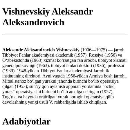
Vishnevskiy Aleksandr
Aleksandrovich
Aleksandr Aleksandrovich Vishnevskiy
(1906—1975) — jarroh,
Tibbiyot Fanlar akademiyasi akademik (1957), Rossiya (1956) va
Oʻzbekistonda (1963) xizmat koʻrsatgan fan arbobi, tibbiyot xizmati
generalpolkovnigi (1963), tibbiyot fanlari doktori (1936), professor
(1939). 1948-yildan Tibbiyot Fanlar akademiyasi Jarrohlik
institutining direktori. Ayni vaqtda 1956-yildan Armiya bosh jarrohi.
Mitral stenoz boʻlgan yurakni jahonda birinchi boʻlib operatsiya
qilgan (1953); sunʼiy qon aylanish apparati yordamida "ochiq
yurak" operatsiyasini birinchi boʻlib amalga oshirgan (1957).
Tugʻma va hayotda orttirilgan yurak porogini operatsiya qilib
davolashning yangi usuli V. rahbarligida ishlab chiqilgan.
Adabiyotlar