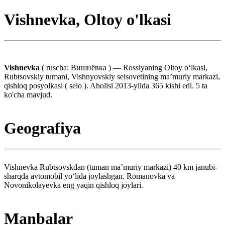
Vishnevka, Oltoy o'lkasi
Vishnevka
( ruscha: Вишнёвка ) — Rossiyaning Oltoy oʻlkasi,
Rubtsovskiy tumani, Vishnyovskiy selsovetining maʼmuriy markazi,
qishloq posyolkasi ( selo ). Aholisi 2013-yilda 365 kishi edi. 5 ta
ko'cha mavjud.
Geografiya
Vishnevka Rubtsovskdan (tuman maʼmuriy markazi) 40 km janubi-
sharqda avtomobil yoʻlida joylashgan. Romanovka va
Novonikolayevka eng yaqin qishloq joylari.
Manbalar