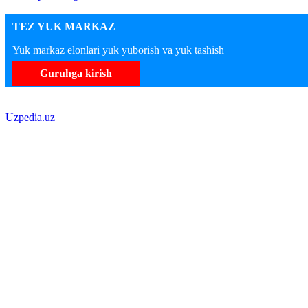
TEZ YUK MARKAZ
Yuk markaz elonlari yuk yuborish va yuk tashish
Guruhga kirish
Uzpedia.uz