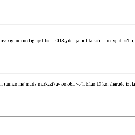
skiy tumanidagi qishloq . 2018-yilda jami 1 ta ko'cha mavjud bo'lib, a
n (tuman maʼmuriy markazi) avtomobil yoʻli bilan 19 km sharqda joyla