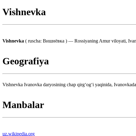
Vishnevka
Vishnevka
( ruscha: Вишнёвка ) — Rossiyaning Amur viloyati, Ivanov
Geografiya
Vishnevka Ivanovka daryosining chap qirgʻogʻi yaqinida, Ivanovkada
Manbalar
uz.wikipedia.org