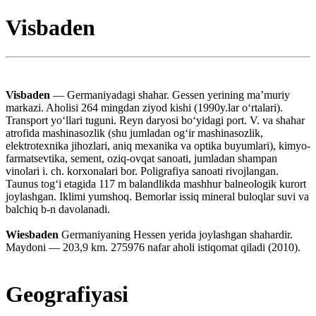
Visbaden
Visbaden
— Germaniyadagi shahar. Gessen yerining maʼmuriy
markazi. Aholisi 264 mingdan ziyod kishi (1990y.lar oʻrtalari).
Transport yoʻllari tuguni. Reyn daryosi boʻyidagi port. V. va shahar
atrofida mashinasozlik (shu jumladan ogʻir mashinasozlik,
elektrotexnika jihozlari, aniq mexanika va optika buyumlari), kimyo-
farmatsevtika, sement, oziq-ovqat sanoati, jumladan shampan
vinolari i. ch. korxonalari bor. Poligrafiya sanoati rivojlangan.
Taunus togʻi etagida 117 m balandlikda mashhur balneologik kurort
joylashgan. Iklimi yumshoq. Bemorlar issiq mineral buloqlar suvi va
balchiq b-n davolanadi.
Wiesbaden
Germaniyaning Hessen yerida joylashgan shahardir.
Maydoni — 203,9 km. 275976 nafar aholi istiqomat qiladi (2010).
Geografiyasi