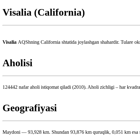
Visalia (California)
Visalia
AQShning California shtatida joylashgan shahardir. Tulare okru
Aholisi
124442 nafar aholi istiqomat qiladi (2010). Aholi zichligi – har kvadra
Geografiyasi
Maydoni — 93,928 km. Shundan 93,876 km quruqlik, 0,051 km esa su