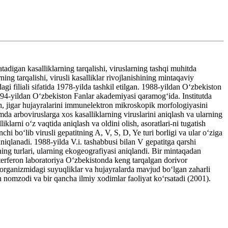
adigan kasalliklarning tarqalishi, viruslarning tashqi muhitda
ng tarqalishi, virusli kasalliklar rivojlanishining mintaqaviy
i filiali sifatida 1978-yilda tashkil etilgan. 1988-yildan Oʻzbekiston
 1994-yildan Oʻzbekiston Fanlar akademiyasi qaramogʻida. Institutda
nish, jigar hujayralarini immunelektron mikroskopik morfologiyasini
hamda arboviruslarga xos kasalliklarning viruslarini aniqlash va ularning
iklarni oʻz vaqtida aniqlash va oldini olish, asoratlari-ni tugatish
chi boʻlib virusli gepatitning A, V, S, D, Ye turi borligi va ular oʻziga
aniqlanadi. 1988-yilda V.i. tashabbusi bilan V gepatitga qarshi
ning turlari, ularning ekogeografiyasi aniqlandi. Bir mintaqadan
uterferon laboratoriya Oʻzbekistonda keng tarqalgan dorivor
r organizmidagi suyuqliklar va hujayralarda mavjud boʻlgan zaharli
an nomzodi va bir qancha ilmiy xodimlar faoliyat koʻrsatadi (2001).