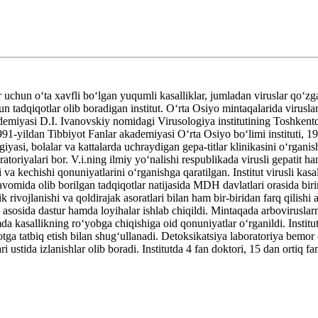
chun oʻta xavfli boʻlgan yuqumli kasalliklar, jumladan viruslar qoʻzgat
tadqiqotlar olib boradigan institut. Oʻrta Osiyo mintaqalarida viruslarni
emiyasi D.I. Ivanovskiy nomidagi Virusologiya institutining Toshkentdag
 1991-yildan Tibbiyot Fanlar akademiyasi Oʻrta Osiyo boʻlimi instituti,
ologiyasi, bolalar va kattalarda uchraydigan gepa-titlar klinikasini oʻrga
oratoriyalari bor. V.i.ning ilmiy yoʻnalishi respublikada virusli gepatit 
va kechishi qonuniyatlarini oʻrganishga qaratilgan. Institut virusli kasall
davomida olib borilgan tadqiqotlar natijasida MDH davlatlari orasida birin
 rivojlanishi va qoldirajak asoratlari bilan ham bir-biridan farq qilishi 
 asosida dastur hamda loyihalar ishlab chiqildi. Mintaqada arboviruslar
da kasallikning roʻyobga chiqishiga oid qonuniyatlar oʻrganildi. Instit
otga tatbiq etish bilan shugʻullanadi. Detoksikatsiya laboratoriya bemo
 ustida izlanishlar olib boradi. Institutda 4 fan doktori, 15 dan ortiq f