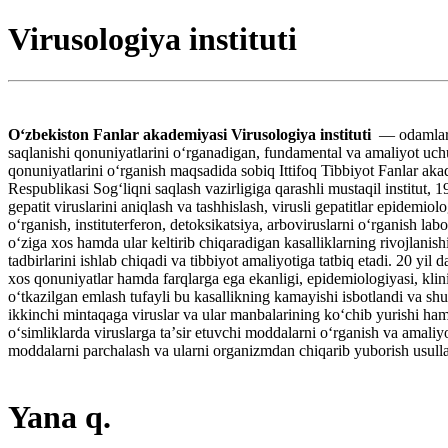
Virusologiya instituti
Oʻzbekiston Fanlar akademiyasi Virusologiya instituti
— odamlar u
saqlanishi qonuniyatlarini oʻrganadigan, fundamental va amaliyot uchun 
qonuniyatlarini oʻrganish maqsadida sobiq Ittifoq Tibbiyot Fanlar akad
Respublikasi Sogʻliqni saqlash vazirligiga qarashli mustaqil institut,
gepatit viruslarini aniqlash va tashhislash, virusli gepatitlar epidemi
oʻrganish, instituterferon, detoksikatsiya, arboviruslarni oʻrganish lab
oʻziga xos hamda ular keltirib chiqaradigan kasalliklarning rivojlanishi 
tadbirlarini ishlab chiqadi va tibbiyot amaliyotiga tatbiq etadi. 20 yil 
xos qonuniyatlar hamda farqlarga ega ekanligi, epidemiologiyasi, klinik
oʻtkazilgan emlash tufayli bu kasallikning kamayishi isbotlandi va shu
ikkinchi mintaqaga viruslar va ular manbalarining koʻchib yurishi ham
oʻsimliklarda viruslarga taʼsir etuvchi moddalarni oʻrganish va amaliy
moddalarni parchalash va ularni organizmdan chiqarib yuborish usullari
Yana q.