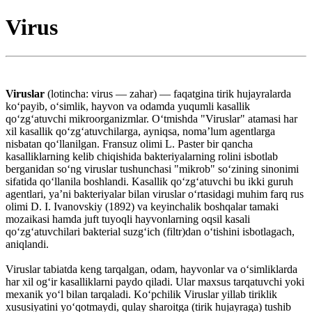
Virus
Viruslar
(lotincha: virus — zahar) — faqatgina tirik hujayralarda
koʻpayib, oʻsimlik, hayvon va odamda yuqumli kasallik
qoʻzgʻatuvchi mikroorganizmlar. Oʻtmishda "Viruslar" atamasi har
xil kasallik qoʻzgʻatuvchilarga, ayniqsa, nomaʼlum agentlarga
nisbatan qoʻllanilgan. Fransuz olimi L. Paster bir qancha
kasalliklarning kelib chiqishida bakteriyalarning rolini isbotlab
berganidan soʻng viruslar tushunchasi "mikrob" soʻzining sinonimi
sifatida qoʻllanila boshlandi. Kasallik qoʻzgʻatuvchi bu ikki guruh
agentlari, yaʼni bakteriyalar bilan viruslar oʻrtasidagi muhim farq rus
olimi D. I. Ivanovskiy (1892) va keyinchalik boshqalar tamaki
mozaikasi hamda juft tuyoqli hayvonlarning oqsil kasali
qoʻzgʻatuvchilari bakterial suzgʻich (filtr)dan oʻtishini isbotlagach,
aniqlandi.
Viruslar tabiatda keng tarqalgan, odam, hayvonlar va oʻsimliklarda
har xil ogʻir kasalliklarni paydo qiladi. Ular maxsus tarqatuvchi yoki
mexanik yoʻl bilan tarqaladi. Koʻpchilik Viruslar yillab tiriklik
xususiyatini yoʻqotmaydi, qulay sharoitga (tirik hujayraga) tushib