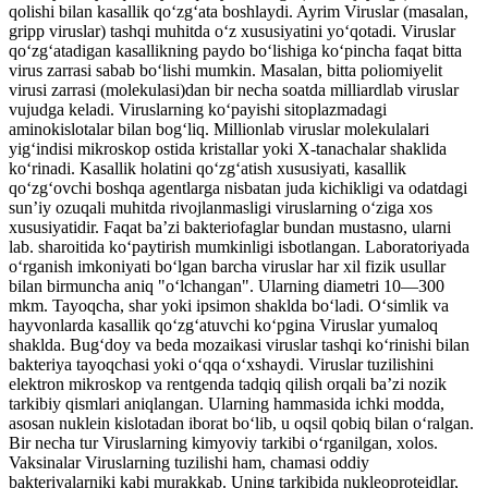
qolishi bilan kasallik qoʻzgʻata boshlaydi. Ayrim Viruslar (masalan,
gripp viruslar) tashqi muhitda oʻz xususiyatini yoʻqotadi. Viruslar
qoʻzgʻatadigan kasallikning paydo boʻlishiga koʻpincha faqat bitta
virus zarrasi sabab boʻlishi mumkin. Masalan, bitta poliomiyelit
virusi zarrasi (molekulasi)dan bir necha soatda milliardlab viruslar
vujudga keladi. Viruslarning koʻpayishi sitoplazmadagi
aminokislotalar bilan bogʻliq. Millionlab viruslar molekulalari
yigʻindisi mikroskop ostida kristallar yoki X-tanachalar shaklida
koʻrinadi. Kasallik holatini qoʻzgʻatish xususiyati, kasallik
qoʻzgʻovchi boshqa agentlarga nisbatan juda kichikligi va odatdagi
sunʼiy ozuqali muhitda rivojlanmasligi viruslarning oʻziga xos
xususiyatidir. Faqat baʼzi bakteriofaglar bundan mustasno, ularni
lab. sharoitida koʻpaytirish mumkinligi isbotlangan. Laboratoriyada
oʻrganish imkoniyati boʻlgan barcha viruslar har xil fizik usullar
bilan birmuncha aniq "oʻlchangan". Ularning diametri 10—300
mkm. Tayoqcha, shar yoki ipsimon shaklda boʻladi. Oʻsimlik va
hayvonlarda kasallik qoʻzgʻatuvchi koʻpgina Viruslar yumaloq
shaklda. Bugʻdoy va beda mozaikasi viruslar tashqi koʻrinishi bilan
bakteriya tayoqchasi yoki oʻqqa oʻxshaydi. Viruslar tuzilishini
elektron mikroskop va rentgenda tadqiq qilish orqali baʼzi nozik
tarkibiy qismlari aniqlangan. Ularning hammasida ichki modda,
asosan nuklein kislotadan iborat boʻlib, u oqsil qobiq bilan oʻralgan.
Bir necha tur Viruslarning kimyoviy tarkibi oʻrganilgan, xolos.
Vaksinalar Viruslarning tuzilishi ham, chamasi oddiy
bakteriyalarniki kabi murakkab. Uning tarkibida nukleoproteidlar,