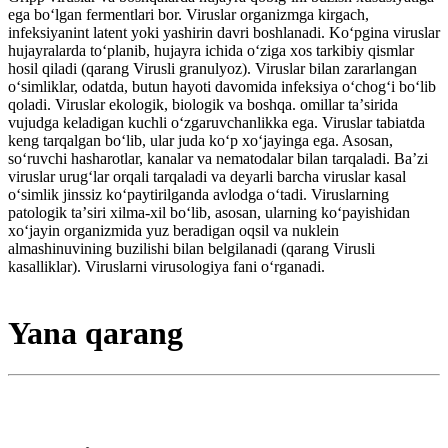
ega boʻlgan fermentlari bor. Viruslar organizmga kirgach,
infeksiyanint latent yoki yashirin davri boshlanadi. Koʻpgina viruslar
hujayralarda toʻplanib, hujayra ichida oʻziga xos tarkibiy qismlar
hosil qiladi (qarang Virusli granulyoz). Viruslar bilan zararlangan
oʻsimliklar, odatda, butun hayoti davomida infeksiya oʻchogʻi boʻlib
qoladi. Viruslar ekologik, biologik va boshqa. omillar taʼsirida
vujudga keladigan kuchli oʻzgaruvchanlikka ega. Viruslar tabiatda
keng tarqalgan boʻlib, ular juda koʻp xoʻjayinga ega. Asosan,
soʻruvchi hasharotlar, kanalar va nematodalar bilan tarqaladi. Baʼzi
viruslar urugʻlar orqali tarqaladi va deyarli barcha viruslar kasal
oʻsimlik jinssiz koʻpaytirilganda avlodga oʻtadi. Viruslarning
patologik taʼsiri xilma-xil boʻlib, asosan, ularning koʻpayishidan
xoʻjayin organizmida yuz beradigan oqsil va nuklein
almashinuvining buzilishi bilan belgilanadi (qarang Virusli
kasalliklar). Viruslarni virusologiya fani oʻrganadi.
Yana qarang