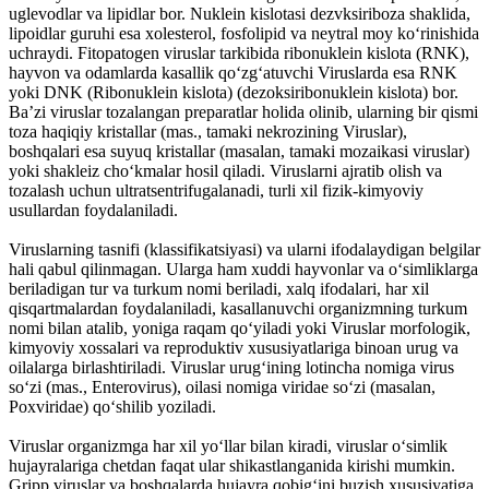
uglevodlar va lipidlar bor. Nuklein kislotasi dezvksiriboza shaklida,
lipoidlar guruhi esa xolesterol, fosfolipid va neytral moy koʻrinishida
uchraydi. Fitopatogen viruslar tarkibida ribonuklein kislota (RNK),
hayvon va odamlarda kasallik qoʻzgʻatuvchi Viruslarda esa RNK
yoki DNK (Ribonuklein kislota) (dezoksiribonuklein kislota) bor.
Baʼzi viruslar tozalangan preparatlar holida olinib, ularning bir qismi
toza haqiqiy kristallar (mas., tamaki nekrozining Viruslar),
boshqalari esa suyuq kristallar (masalan, tamaki mozaikasi viruslar)
yoki shakleiz choʻkmalar hosil qiladi. Viruslarni ajratib olish va
tozalash uchun ultratsentrifugalanadi, turli xil fizik-kimyoviy
usullardan foydalaniladi.
Viruslarning tasnifi (klassifikatsiyasi) va ularni ifodalaydigan belgilar
hali qabul qilinmagan. Ularga ham xuddi hayvonlar va oʻsimliklarga
beriladigan tur va turkum nomi beriladi, xalq ifodalari, har xil
qisqartmalardan foydalaniladi, kasallanuvchi organizmning turkum
nomi bilan atalib, yoniga raqam qoʻyiladi yoki Viruslar morfologik,
kimyoviy xossalari va reproduktiv xususiyatlariga binoan urug va
oilalarga birlashtiriladi. Viruslar urugʻining lotincha nomiga virus
soʻzi (mas., Enterovirus), oilasi nomiga viridae soʻzi (masalan,
Poxviridae) qoʻshilib yoziladi.
Viruslar organizmga har xil yoʻllar bilan kiradi, viruslar oʻsimlik
hujayralariga chetdan faqat ular shikastlanganida kirishi mumkin.
Gripp viruslar va boshqalarda hujayra qobigʻini buzish xususiyatiga