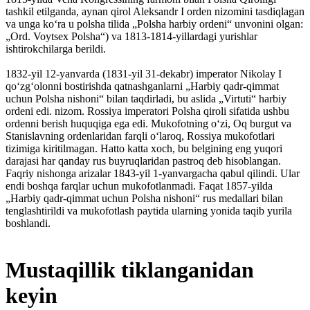
tashkil etilganda, aynan qirol Aleksandr I orden nizomini tasdiqlagan
va unga koʻra u polsha tilida „Polsha harbiy ordeni“ unvonini olgan:
„Ord. Voytsex Polsha“) va 1813-1814-yillardagi yurishlar
ishtirokchilarga berildi.
1832-yil 12-yanvarda (1831-yil 31-dekabr) imperator Nikolay I
qoʻzgʻolonni bostirishda qatnashganlarni „Harbiy qadr-qimmat
uchun Polsha nishoni“ bilan taqdirladi, bu aslida „Virtuti“ harbiy
ordeni edi. nizom. Rossiya imperatori Polsha qiroli sifatida ushbu
ordenni berish huquqiga ega edi. Mukofotning oʻzi, Oq burgut va
Stanislavning ordenlaridan farqli oʻlaroq, Rossiya mukofotlari
tizimiga kiritilmagan. Hatto katta xoch, bu belgining eng yuqori
darajasi har qanday rus buyruqlaridan pastroq deb hisoblangan.
Faqriy nishonga arizalar 1843-yil 1-yanvargacha qabul qilindi. Ular
endi boshqa farqlar uchun mukofotlanmadi. Faqat 1857-yilda
„Harbiy qadr-qimmat uchun Polsha nishoni“ rus medallari bilan
tenglashtirildi va mukofotlash paytida ularning yonida taqib yurila
boshlandi.
Mustaqillik tiklanganidan
keyin