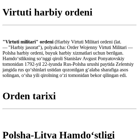
Virtuti harbiy ordeni
"Virtuti militari" ordeni
(Harbiy Virtuti Militari ordeni (lat.
— "Harbiy jasorat"), polyakcha: Order Wojenny Virtuti Militari —
Polsha harbiy ordeni, buyuk harbiy xizmatlari uchun berilgan.
Hamdoʻstlikning soʻnggi qiroli Stanislav Avgust Ponyatovskiy
tomonidan 1792-yil 22-iyunda Rus-Polsha urushi paytida Zelentsiy
jangida rus qoʻshinlari ustidan qozonilgan gʻalaba sharafiga asos
solingan, oʻsha yili qirolning oʻzi tomonidan bekor qilingan edi.
Orden tarixi
Polsha-Litva Hamdoʻstligi