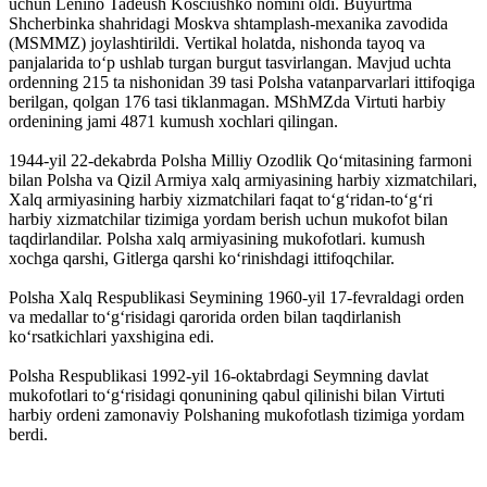
uchun Lenino Tadeush Kosciushko nomini oldi. Buyurtma
Shcherbinka shahridagi Moskva shtamplash-mexanika zavodida
(MSMMZ) joylashtirildi. Vertikal holatda, nishonda tayoq va
panjalarida toʻp ushlab turgan burgut tasvirlangan. Mavjud uchta
ordenning 215 ta nishonidan 39 tasi Polsha vatanparvarlari ittifoqiga
berilgan, qolgan 176 tasi tiklanmagan. MShMZda Virtuti harbiy
ordenining jami 4871 kumush xochlari qilingan.
1944-yil 22-dekabrda Polsha Milliy Ozodlik Qoʻmitasining farmoni
bilan Polsha va Qizil Armiya xalq armiyasining harbiy xizmatchilari,
Xalq armiyasining harbiy xizmatchilari faqat toʻgʻridan-toʻgʻri
harbiy xizmatchilar tizimiga yordam berish uchun mukofot bilan
taqdirlandilar. Polsha xalq armiyasining mukofotlari. kumush
xochga qarshi, Gitlerga qarshi koʻrinishdagi ittifoqchilar.
Polsha Xalq Respublikasi Seymining 1960-yil 17-fevraldagi orden
va medallar toʻgʻrisidagi qarorida orden bilan taqdirlanish
koʻrsatkichlari yaxshigina edi.
Polsha Respublikasi 1992-yil 16-oktabrdagi Seymning davlat
mukofotlari toʻgʻrisidagi qonunining qabul qilinishi bilan Virtuti
harbiy ordeni zamonaviy Polshaning mukofotlash tizimiga yordam
berdi.