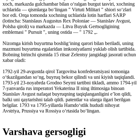
xoch, markazda gulchambar bilan oʻralgan burgut tasviri, xochning
uchlarida — qismlarga boʻlingan " Virtuti Militari " shiori soʻzlari
bor edi. Orqa tomonda xochning uchlarida lotin harflari SARP
(lotincha: Stanislaus Augustus Rex Poloniae — Stanislav Avgust,
Polsha qiroli) va markazda — Litva Buyuk Gertsogligining
emblemasi " Pursuit ", uning ostida — " 1792 „.
Nizomga kirish buyurtma boshligʻining qarori bilan beriladi, uning
mazmuni buyurtma egalaridan imkoniyatlarni yuklab olish tartibida.
Bobning birinchi qismida 15 ritsar Zelentsy jangidagi jasorati uchun
xabar oladi:
1792-yil 29-avgustda qirol Targovitsa konfederatsiyasi tomoniga
oʻtkazilgandan soʻng, buyruq bekor qilindi va uni kiyish taqiqlandi.
1793-yil 23-noyabrda Grodno Seymi tartibni tikladi, ammo 1794-yil
7-yanvarda rus imperatori Yekaterina II ning iltimosiga binoan
Stanislav Avgust nafaqat buyruqning taqiqlanganligini eʼlon qildi,
balki uni qaytarishni talab qildi. patentlar va ularga ilgari berilgan
belgilar. 1793 va 1795-yillarda Hamdoʻstlik hududi nihoyat
Avstriya, Prussiya va Rossiya oʻrtasida boʻlingan.
Varshava gersogligi