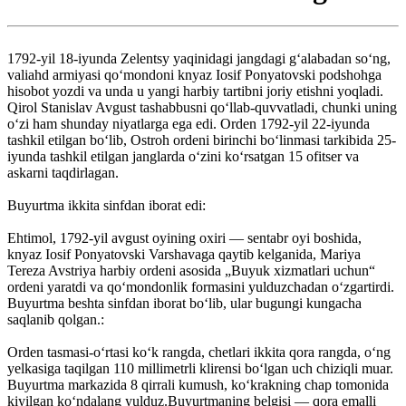
1792-yil 18-iyunda Zelentsy yaqinidagi jangdagi gʻalabadan soʻng,
valiahd armiyasi qoʻmondoni knyaz Iosif Ponyatovski podshohga
hisobot yozdi va unda u yangi harbiy tartibni joriy etishni yoqladi.
Qirol Stanislav Avgust tashabbusni qoʻllab-quvvatladi, chunki uning
oʻzi ham shunday niyatlarga ega edi. Orden 1792-yil 22-iyunda
tashkil etilgan boʻlib, Ostroh ordeni birinchi boʻlinmasi tarkibida 25-
iyunda tashkil etilgan janglarda oʻzini koʻrsatgan 15 ofitser va
askarni taqdirlagan.
Buyurtma ikkita sinfdan iborat edi:
Ehtimol, 1792-yil avgust oyining oxiri — sentabr oyi boshida,
knyaz Iosif Ponyatovski Varshavaga qaytib kelganida, Mariya
Tereza Avstriya harbiy ordeni asosida „Buyuk xizmatlari uchun“
ordeni yaratdi va qoʻmondonlik formasini yulduzchadan oʻzgartirdi.
Buyurtma beshta sinfdan iborat boʻlib, ular bugungi kungacha
saqlanib qolgan.:
Orden tasmasi-oʻrtasi koʻk rangda, chetlari ikkita qora rangda, oʻng
yelkasiga taqilgan 110 millimetrli klirensi boʻlgan uch chiziqli muar.
Buyurtma markazida 8 qirrali kumush, koʻkrakning chap tomonida
kiyilgan koʻndalang yulduz.Buyurtmaning belgisi — qora emalli