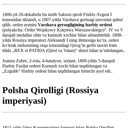
1806-yil 26-dekabrda bu tartib Sakson qiroli Fridrix Avgust I
tomonidan tiklandi, u 1807-yilda Varshava gertsogi unvonini qabul
qilib, orden nomini
Varshava gersogligining harbiy ordeni
(polyakcha: Order Wojskowy Księstwa Warszawskiego)“. IV va V
darajali medallar oltin va kumush xochlar bilan almashtirildi. 1808-
yilda Rossiya imperatori Aleksandr I ning iltimosiga koʻra, orden
koʻkrak nishonining orqa tomonidagi Quvgʻin gerbi tasviri lotin
tilida „REX et PATRIA (Qirol va Vatan)“ shiori bilan taʼminlangan..
Joanna Zubre, 2-rota, 4-batalyon, serjant, 1809-yilda 5-darajali
Harbiy Fazilat ordeni Kumush xochi bilan taqdirlangan va
„Ezgulik“ Harbiy ordeni bilan taqdirlangan birinchi ayol edi..
Polsha Qirolligi (Rossiya
imperiyasi)
1815-yilda Vena Kongressining farmoni bilan Polsha Qirolligi