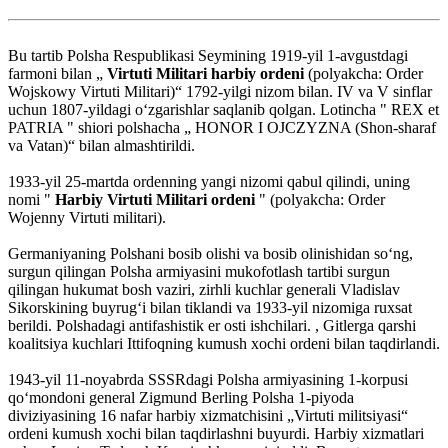
Bu tartib Polsha Respublikasi Seymining 1919-yil 1-avgustdagi
farmoni bilan „
Virtuti Militari harbiy ordeni
(polyakcha: Order
Wojskowy Virtuti Militari)“ 1792-yilgi nizom bilan. IV va V sinflar
uchun 1807-yildagi oʻzgarishlar saqlanib qolgan. Lotincha " REX et
PATRIA " shiori polshacha „ HONOR I OJCZYZNA (Shon-sharaf
va Vatan)“ bilan almashtirildi.
1933-yil 25-martda ordenning yangi nizomi qabul qilindi, uning
nomi "
Harbiy Virtuti Militari ordeni
" (polyakcha: Order
Wojenny Virtuti militari).
Germaniyaning Polshani bosib olishi va bosib olinishidan soʻng,
surgun qilingan Polsha armiyasini mukofotlash tartibi surgun
qilingan hukumat bosh vaziri, zirhli kuchlar generali Vladislav
Sikorskining buyrugʻi bilan tiklandi va 1933-yil nizomiga ruxsat
berildi. Polshadagi antifashistik er osti ishchilari. , Gitlerga qarshi
koalitsiya kuchlari Ittifoqning kumush xochi ordeni bilan taqdirlandi.
1943-yil 11-noyabrda SSSRdagi Polsha armiyasining 1-korpusi
qoʻmondoni general Zigmund Berling Polsha 1-piyoda
diviziyasining 16 nafar harbiy xizmatchisini „Virtuti militsiyasi“
ordeni kumush xochi bilan taqdirlashni buyurdi. Harbiy xizmatlari