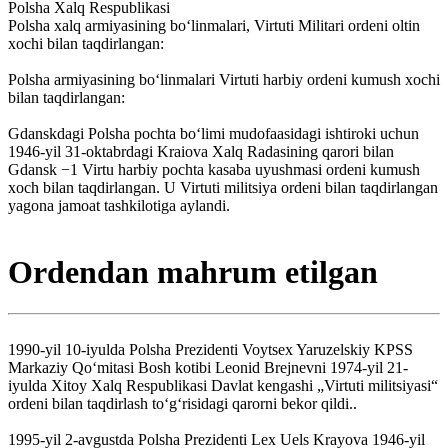
Polsha Xalq Respublikasi
Polsha xalq armiyasining boʻlinmalari, Virtuti Militari ordeni oltin
xochi bilan taqdirlangan:
Polsha armiyasining boʻlinmalari Virtuti harbiy ordeni kumush xochi
bilan taqdirlangan:
Gdanskdagi Polsha pochta boʻlimi mudofaasidagi ishtiroki uchun
1946-yil 31-oktabrdagi Kraiova Xalq Radasining qarori bilan
Gdansk −1 Virtu harbiy pochta kasaba uyushmasi ordeni kumush
xoch bilan taqdirlangan. U Virtuti militsiya ordeni bilan taqdirlangan
yagona jamoat tashkilotiga aylandi.
Ordendan mahrum etilgan
1990-yil 10-iyulda Polsha Prezidenti Voytsex Yaruzelskiy KPSS
Markaziy Qoʻmitasi Bosh kotibi Leonid Brejnevni 1974-yil 21-
iyulda Xitoy Xalq Respublikasi Davlat kengashi „Virtuti militsiyasi“
ordeni bilan taqdirlash toʻgʻrisidagi qarorni bekor qildi..
1995-yil 2-avgustda Polsha Prezidenti Lex Uels Krayova 1946-yil