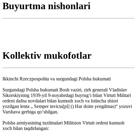
Buyurtma nishonlari
Kollektiv mukofotlar
Ikkinchi Rzeczpospolita va surgundagi Polsha hukumati
Surgundagi Polsha hukumati Bosh vaziri, zirh generali Vladislav
Sikorskiyning 1939-yil 9-noyabrdagi buyrugʻi bilan Virtuti Militari
ordeni dafna novdalari bilan kumush xoch va lotincha shiori
yozilgan lenta „ Semper invicta[pl] () Har doim yengilmas)“ yozuvi
Varshava gerbiga qoʻshilgan.
Polsha armiyasining tuzilmalari Militsion Virtuti ordeni kumush
xoch bilan taqdirlangan: