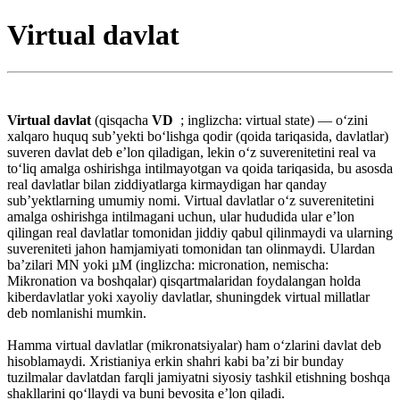
Virtual davlat
Virtual davlat
(qisqacha
VD
; inglizcha: virtual state) — oʻzini
xalqaro huquq subʼyekti boʻlishga qodir (qoida tariqasida, davlatlar)
suveren davlat deb eʼlon qiladigan, lekin oʻz suverenitetini real va
toʻliq amalga oshirishga intilmayotgan va qoida tariqasida, bu asosda
real davlatlar bilan ziddiyatlarga kirmaydigan har qanday
subʼyektlarning umumiy nomi. Virtual davlatlar oʻz suverenitetini
amalga oshirishga intilmagani uchun, ular hududida ular eʼlon
qilingan real davlatlar tomonidan jiddiy qabul qilinmaydi va ularning
suvereniteti jahon hamjamiyati tomonidan tan olinmaydi. Ulardan
baʼzilari MN yoki µM (inglizcha: micronation, nemischa:
Mikronation va boshqalar) qisqartmalaridan foydalangan holda
kiberdavlatlar yoki xayoliy davlatlar, shuningdek virtual millatlar
deb nomlanishi mumkin.
Hamma virtual davlatlar (mikronatsiyalar) ham oʻzlarini davlat deb
hisoblamaydi. Xristianiya erkin shahri kabi baʼzi bir bunday
tuzilmalar davlatdan farqli jamiyatni siyosiy tashkil etishning boshqa
shakllarini qoʻllaydi va buni bevosita eʼlon qiladi.