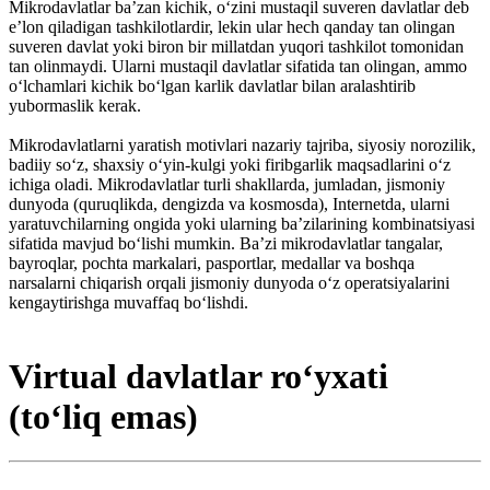
Mikrodavlatlar baʼzan kichik, oʻzini mustaqil suveren davlatlar deb
eʼlon qiladigan tashkilotlardir, lekin ular hech qanday tan olingan
suveren davlat yoki biron bir millatdan yuqori tashkilot tomonidan
tan olinmaydi. Ularni mustaqil davlatlar sifatida tan olingan, ammo
oʻlchamlari kichik boʻlgan karlik davlatlar bilan aralashtirib
yubormaslik kerak.
Mikrodavlatlarni yaratish motivlari nazariy tajriba, siyosiy norozilik,
badiiy soʻz, shaxsiy oʻyin-kulgi yoki firibgarlik maqsadlarini oʻz
ichiga oladi. Mikrodavlatlar turli shakllarda, jumladan, jismoniy
dunyoda (quruqlikda, dengizda va kosmosda), Internetda, ularni
yaratuvchilarning ongida yoki ularning baʼzilarining kombinatsiyasi
sifatida mavjud boʻlishi mumkin. Baʼzi mikrodavlatlar tangalar,
bayroqlar, pochta markalari, pasportlar, medallar va boshqa
narsalarni chiqarish orqali jismoniy dunyoda oʻz operatsiyalarini
kengaytirishga muvaffaq boʻlishdi.
Virtual davlatlar roʻyxati
(toʻliq emas)