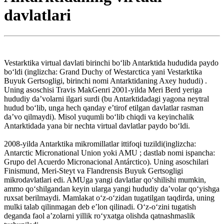
davlatlari
Vestarktika virtual davlati birinchi boʻlib Antarktida hududida paydo
boʻldi (inglizcha: Grand Duchy of Westarctica yani Vestarktika
Buyuk Gertsogligi, birinchi nomi Antarktidaning Axey hududi) .
Uning asoschisi Travis MakGenri 2001-yilda Meri Berd yeriga
hududiy daʼvolarni ilgari surdi (bu Antarktidadagi yagona neytral
hudud boʻlib, unga hech qanday eʼtirof etilgan davlatlar rasman
daʼvo qilmaydi). Misol yuqumli boʻlib chiqdi va keyinchalik
Antarktidada yana bir nechta virtual davlatlar paydo boʻldi.
2008-yilda Antarktika mikromillatlar ittifoqi tuzildi(inglizcha:
Antarctic Micronational Union yoki AMU ; dastlab nomi ispancha:
Grupo del Acuerdo Micronacional Antárctico). Uning asoschilari
Finismund, Meri-Steyt va Flandrensis Buyuk Gertsogligi
mikrodavlatlari edi. AMUga yangi davlatlar qoʻshilishi mumkin,
ammo qoʻshilgandan keyin ularga yangi hududiy daʼvolar qoʻyishga
ruxsat berilmaydi. Mamlakat oʻz-oʻzidan tugatilgan taqdirda, uning
mulki talab qilinmagan deb eʼlon qilinadi. Oʻz-oʻzini tugatish
deganda faol aʼzolarni yillik roʻyxatga olishda qatnashmaslik