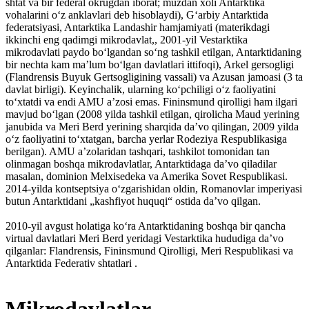
shtat va bir federal okrugdan iborat; muzdan xoli Antarktika
vohalarini oʻz anklavlari deb hisoblaydi), Gʻarbiy Antarktida
federatsiyasi, Antarktika Landashir hamjamiyati (materikdagi
ikkinchi eng qadimgi mikrodavlat,, 2001-yil Vestarktika
mikrodavlati paydo boʻlgandan soʻng tashkil etilgan, Antarktidaning
bir nechta kam maʼlum boʻlgan davlatlari ittifoqi), Arkel gersogligi
(Flandrensis Buyuk Gertsogligining vassali) va Azusan jamoasi (3 ta
davlat birligi). Keyinchalik, ularning koʻpchiligi oʻz faoliyatini
toʻxtatdi va endi AMU aʼzosi emas. Fininsmund qirolligi ham ilgari
mavjud boʻlgan (2008 yilda tashkil etilgan, qirolicha Maud yerining
janubida va Meri Berd yerining sharqida daʼvo qilingan, 2009 yilda
oʻz faoliyatini toʻxtatgan, barcha yerlar Rodeziya Respublikasiga
berilgan). AMU aʼzolaridan tashqari, tashkilot tomonidan tan
olinmagan boshqa mikrodavlatlar, Antarktidaga daʼvo qiladilar
masalan, dominion Melxisedeka va Amerika Sovet Respublikasi.
2014-yilda kontseptsiya oʻzgarishidan oldin, Romanovlar imperiyasi
butun Antarktidani „kashfiyot huquqi“ ostida daʼvo qilgan.
2010-yil avgust holatiga koʻra Antarktidaning boshqa bir qancha
virtual davlatlari Meri Berd yeridagi Vestarktika hududiga daʼvo
qilganlar: Flandrensis, Fininsmund Qirolligi, Meri Respublikasi va
Antarktida Federativ shtatlari .
Mikrodavlatlar