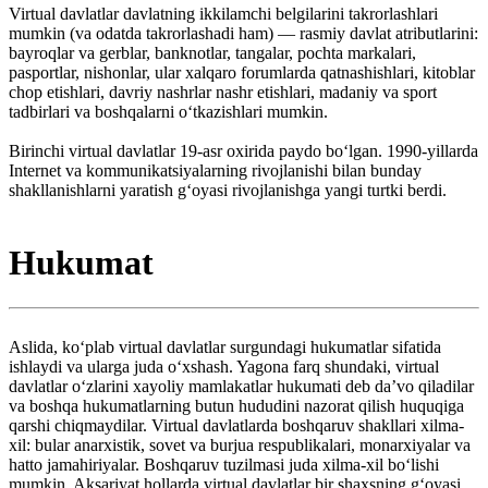
Virtual davlatlar davlatning ikkilamchi belgilarini takrorlashlari
mumkin (va odatda takrorlashadi ham) — rasmiy davlat atributlarini:
bayroqlar va gerblar, banknotlar, tangalar, pochta markalari,
pasportlar, nishonlar, ular xalqaro forumlarda qatnashishlari, kitoblar
chop etishlari, davriy nashrlar nashr etishlari, madaniy va sport
tadbirlari va boshqalarni oʻtkazishlari mumkin.
Birinchi virtual davlatlar 19-asr oxirida paydo boʻlgan. 1990-yillarda
Internet va kommunikatsiyalarning rivojlanishi bilan bunday
shakllanishlarni yaratish gʻoyasi rivojlanishga yangi turtki berdi.
Hukumat
Aslida, koʻplab virtual davlatlar surgundagi hukumatlar sifatida
ishlaydi va ularga juda oʻxshash. Yagona farq shundaki, virtual
davlatlar oʻzlarini xayoliy mamlakatlar hukumati deb daʼvo qiladilar
va boshqa hukumatlarning butun hududini nazorat qilish huquqiga
qarshi chiqmaydilar. Virtual davlatlarda boshqaruv shakllari xilma-
xil: bular anarxistik, sovet va burjua respublikalari, monarxiyalar va
hatto jamahiriyalar. Boshqaruv tuzilmasi juda xilma-xil boʻlishi
mumkin. Aksariyat hollarda virtual davlatlar bir shaxsning gʻoyasi