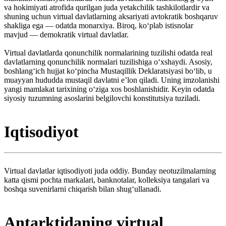
va hokimiyati atrofida qurilgan juda yetakchilik tashkilotlardir va
shuning uchun virtual davlatlarning aksariyati avtokratik boshqaruv
shakliga ega — odatda monarxiya. Biroq, koʻplab istisnolar
mavjud — demokratik virtual davlatlar.
Virtual davlatlarda qonunchilik normalarining tuzilishi odatda real
davlatlarning qonunchilik normalari tuzilishiga oʻxshaydi. Asosiy,
boshlangʻich hujjat koʻpincha Mustaqillik Deklaratsiyasi boʻlib, u
muayyan hududda mustaqil davlatni eʼlon qiladi. Uning imzolanishi
yangi mamlakat tarixining oʻziga xos boshlanishidir. Keyin odatda
siyosiy tuzumning asoslarini belgilovchi konstitutsiya tuziladi.
Iqtisodiyot
Virtual davlatlar iqtisodiyoti juda oddiy. Bunday neotuzilmalarning
katta qismi pochta markalari, banknotalar, kolleksiya tangalari va
boshqa suvenirlarni chiqarish bilan shugʻullanadi.
Antarktidaning virtual