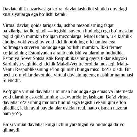
Davlatchilik nazariyasiga koʻra, davlat tashkilot sifatida quyidagi
xususiyatlarga ega boʻlishi kerak:
Virtual davlat, qoida tariqasida, ushbu mezonlarning faqat
baʼzilariga taqlid qiladi — tegishli suveren hududga ega boʻlmasdan
taqlid qilish mumkin boʻlgan mezonlarga. Misol uchun, u 4 kishilik
aholiga yoki yozgi uy yoki kichik orolning oʻlchamiga ega
boʻlmagan suveren hududga ega boʻlishi mumkin. Ikki fermer
xoʻjaligining Estoniyadan ajralib chiqishi va ularning hududida
Estoniya Sovet Sotsialistik Respublikasining qayta tiklanishiyoki
Sardiniya yaqinidagi kichik Mal-di-Ventre orolida mustaqil Malu-
Ventu Respublikasining eʼlon qilinishi bunga misol boʻla oladi. Bir
necha oʻn yillar davomida virtual davlatning eng mashhur namunasi
Silenddir.
Koʻpgina virtual davlatlar umuman hududga ega emas va Internetda
yoki ularning asoschilarining tasavvurida joylashgan. Baʼzi virtual
davlatlar oʻzlarining maʼlum hududlarga tegishli ekanligini eʼlon
qiladilar, lekin ayni paytda ular ustidan real, hatto qisman nazorat
ham yoʻq.
Baʼzi virtual davlatlar kulgi uchun yaratilgan va hududga daʼvo
qilmaydi.