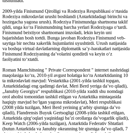
tushuniladi.
2009-yilda Finismund Qirolligi va Rodeziya Respublikasi oʻrtasida
Rodeziya mikrodavlat urushi boshlandi (Antarktidadagi birinchi va
hozirgacha yagona urush). Rodeziya Finismundga shartnoma taklif
qildi, unga koʻra Finismundning barcha yerlari Rodeziyaga oʻtardi.
Finismund beixtiyor shartnomani imzoladi, lekin keyin uni
bajarishdan bosh tortdi. Bunga javoban Rodeziya Finismund veb-
saytiga bir nechta xakerlik hujumlarini uyushtirdi. Urush natijasida
va boshqa virtual davlatlarning diplomatik saʼy-harakatlari natijasida
Finismund Rodeziyaning daʼvolarini qondirdi va keyin oʻz
faoliyatini toʻxtatdi.
Roman Mamchitsning " Private Correspondent " internet nashridagi
maqolasiga koʻra, 2010-yil avgust holatiga koʻra Antarktidaning 10
ta mikrodavlati mavjud: Vestarktika (2001-yilda tashkil topgan,
Antarktidadagi eng qadimgi davlat, Meri Berd yeriga daʼvo qiladi),
„Janubiy Georgiya“ respublikasi (2010-yilda xuddi shu nomdagi
orol aholisi tomonidan tashkil etilgan va Antarktika mintaqasida
haqiqiy mavjud boʻlgan yagona mikrodavlat), Meri respublikasi
(2008 yilda tuzilgan, Meri Berd yerining gʻarbiy qismiga daʼvo
qiladi), Flandrensis Buyuk Gertsogligi (2008-yilda tashkil etilgan,
Antarktida qirgʻoqlari yaqinidagi baʼzi orollarga daʼvogarlik qiladi),
Keep Watch (2006-yilda tuzilgan), Antarktida Federativ Shtatlari
(butun Antarktida va Janubiy okeanning bir qismiga daʼvo qiladi, 7