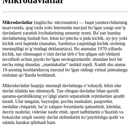
Mikrodavlatlar
(inglizcha: micronation) — faqat yaratuvchilarning
tasavvurida, qogʻozda yoki Internetda mavjud boʻlgan yangi sunʼiy
davlatlarni yaratish loyihalarining umumiy nomi. Baʼzan bunday
davlatlarning hududi bor, lekin koʻpincha u juda kichik, uy-joy yoki
kichik orol hajmida (masalan, Sardiniya yaqinidagi kichik orolning
mustaqilligi toʻgʻrisidagi deklaratsiya). Bu atamalar 1970-yillarda
kichik, tan olinmagan oʻzini davlat deb eʼlon qilgan sub’ektlarni
tavsiflash uchun paydo boʻlgan neologizmlardir; shundan beri bir
necha ming shunday „mamlakatlar“ tashkil topdi. Xuddi shu atama
19-asrning boshlaridayoq mavjud boʻlgan oldingi virtual jamoalarga
nisbatan qoʻllanila boshlandi.
Mikrodavlatlar haqiqiy mustaqil davlatlarga oʻxshaydi, lekin ular
davlat sifatida tan olinmaydi. Tan olingan davlatlar bilan qurolli
qarama-qarshilikning yoʻqligi ularni separatistik rejimlardan ajratib
turadi. Ular tangalar, bayroqlar, pochta markalari, pasportlar,
medallar chiqarish, baʼzi xalqaro forumlarda qatnashish, kitoblar,
davriy nashrlar, videolar nashr etish, sport tadbirlarini oʻtkazish va
hokazolar orqali rasmiy davlat atributlarini koʻpaytirishga qodir va
odatda harakat qilishadi ham.