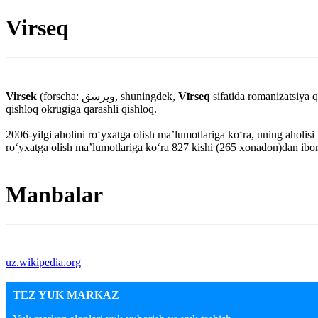
Virseq
Virsek
(forscha: ويرسق, shuningdek,
Vīrseq
sifatida romanizatsiya 
qishloq okrugiga qarashli qishloq.
2006-yilgi aholini roʻyxatga olish maʼlumotlariga koʻra, uning aholis
roʻyxatga olish maʼlumotlariga koʻra 827 kishi (265 xonadon)dan ibor
Manbalar
uz.wikipedia.org
TEZ YUK MARKAZ