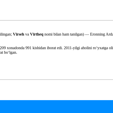
qilingan;
Vīrseh
va
Vīrtheq
nomi bilan ham tanilgan) — Eronning Ardab
i 209 xonadonda 991 kishidan iborat edi. 2011-yilgi aholini roʻyxatga o
at boʻlgan.