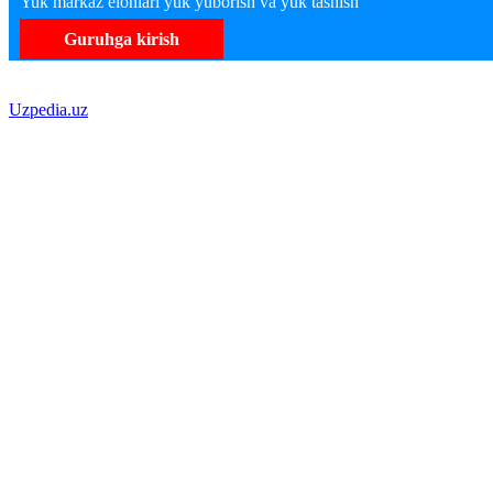
Yuk markaz elonlari yuk yuborish va yuk tashish
Guruhga kirish
Uzpedia.uz