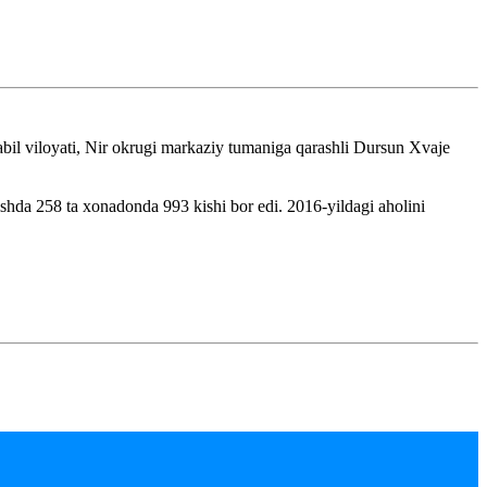
il viloyati, Nir okrugi markaziy tumaniga qarashli Dursun Xvaje
lishda 258 ta xonadonda 993 kishi bor edi. 2016-yildagi aholini