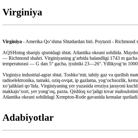
Virginiya
Virginiya
- Amerika Qoʻshma Shtatlardan biri. Poytaxti - Richmond s
AQSHning sharqiy qismidagi shtat. Atlantika okeani sohilida. Maydon
— Richmond shahri. Virginiyaning gʻarbida balandligi 1743 m gacha boʻ
temperaturasi — G dan 5° gacha, iyulniki 23—26°. Yillikyogʻin 1000 
Virginiya industrial-agrar shtat. Toshkoʻmir, tabiiy gaz va qurilish mat
radioelektronika, tamaki, oziq-ovqat, ip gazlama, yogʻochsozlik, ke
xoʻjaliklari qoʻlida. Virginiyaning yer yuzasida eroziya jarayoni kuch
makkajoʻxori, yer yongʻoq, paxta. Qishloq xoʻjaligi tovar mahsulotin
Atlantika okeani sohilidagi Xempton-Rode gavanida kemalar quriladi
Adabiyotlar