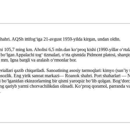
hahri. AQSh ittifogʻiga 21-avgust 1959-yilda kirgan, undan oldin.
i 105,7 ming km. Aholisi 6,5 mln.dan koʻproq kishi (1990-yillar oʻrta
lgan Appalachi togʻ tizmalari, oʻrta qismida Pidmont platosi, sharqida
mm. Igna bargli va aralash oʻrmonlar bor.
eriallari qazib chiqariladi. Sanoatining asosiy tarmoqlari: kimyo (sunʼiy 
masozlik. Eng yirik sanoat markazi— Roanok shahri. Port shaharlari — N
li boʻlganidan ekinzorlarning bir qismi yaroqsiz boʻlib qolgan. Bogʻdorc
ing qariyb yarmi chorvachilikdan olinadi. Koʻproq qoramol, parranda v
.