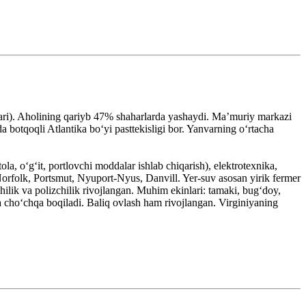
lari). Aholining qariyb 47% shaharlarda yashaydi. Maʼmuriy markazi
 botqoqli Atlantika boʻyi pasttekisligi bor. Yanvarning oʻrtacha
tola, oʻgʻit, portlovchi moddalar ishlab chiqarish), elektrotexnika,
orfolk, Portsmut, Nyuport-Nyus, Danvill. Yer-suv asosan yirik fermer
hilik va polizchilik rivojlangan. Muhim ekinlari: tamaki, bugʻdoy,
a choʻchqa boqiladi. Baliq ovlash ham rivojlangan. Virginiyaning