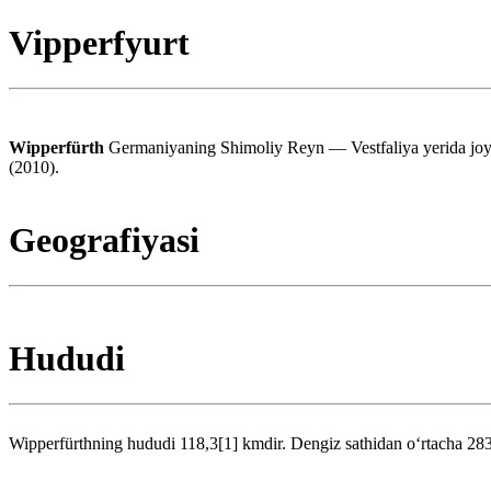
Vipperfyurt
Wipperfürth
Germaniyaning Shimoliy Reyn — Vestfaliya yerida joyl
(2010).
Geografiyasi
Hududi
Wipperfürthning hududi 118,3[1] kmdir. Dengiz sathidan oʻrtacha 28