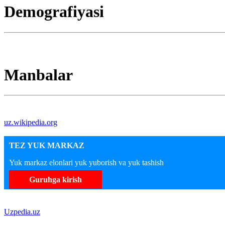
Demografiyasi
Manbalar
uz.wikipedia.org
TEZ YUK MARKAZ
Yuk markaz elonlari yuk yuborish va yuk tashish
Guruhga kirish
Uzpedia.uz