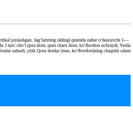
ertikal joylashgan. Jagʻlarining oldingi qismida zahar oʻtkazuvchi 1—
 3 turi: choʻl qora iloni, qum charx iloni, koʻlborilon uchraydi. Yerda
lonlar zaharli, yirik Qora ilonlar (mas, koʻlborilon)ning chaqishi odam