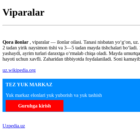
Viparalar
Qora ilonlar
, viparalar — ilonlar oilasi. Tanasi nisbatan yoʻgʻon, 
2 tadan yirik naysimon tishi va 3—5 tadan mayda tishchalari boʻladi. 1
yashaydi, ayrim turlari daraxtga oʻrmalab chiqa oladi. Mayda umurtqali
hayoti uchun xavfli. Zaharidan tibbiyotda foydalaniladi. Soni kamayib
uz.wikipedia.org
TEZ YUK MARKAZ
Yuk markaz elonlari yuk yuborish va yuk tashish
Guruhga kirish
Uzpedia.uz