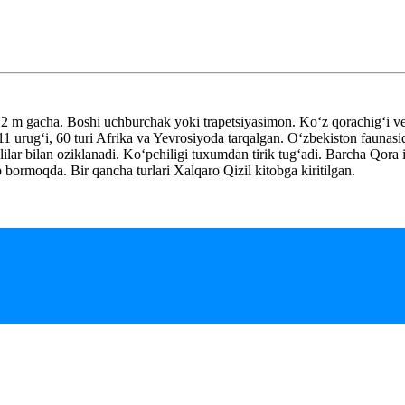
uz. 2 m gacha. Boshi uchburchak yoki trapetsiyasimon. Koʻz qorachigʻi v
1 urugʻi, 60 turi Afrika va Yevrosiyoda tarqalgan. Oʻzbekiston faunasida
lar bilan oziklanadi. Koʻpchiligi tuxumdan tirik tugʻadi. Barcha Qora i
 bormoqda. Bir qancha turlari Xalqaro Qizil kitobga kiritilgan.