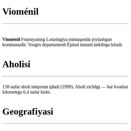
Vioménil
Vioménil
Fransiyaning Lotaringiya mintaqasida joylashgan
kommunadir. Vosges departamenti Épinal tumani tarkibiga kiradi.
Aholisi
158 nafar aholi istiqomat qiladi (1999). Aholi zichligi — har kvadrat
kilometrga 6,4 nafar kishi.
Geografiyasi