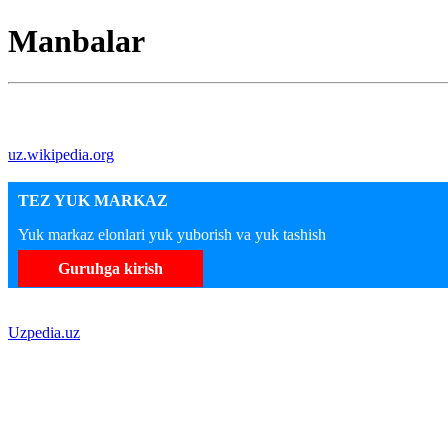
Manbalar
uz.wikipedia.org
TEZ YUK MARKAZ
Yuk markaz elonlari yuk yuborish va yuk tashish
Guruhga kirish
Uzpedia.uz